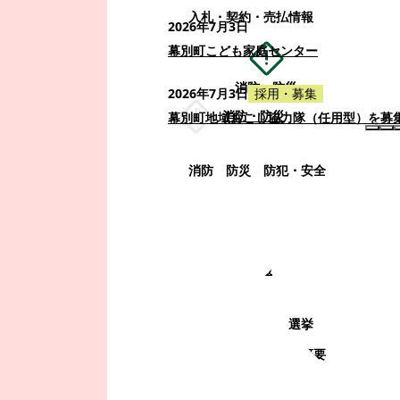
入札・契約・売払情報
2026年7月3日
幕別町こども家庭センター
消防・防災
2026年7月3日
採用・募集
消防・防災
幕別町地域おこし協力隊（任用型）を募
消防
防災
防犯・安全
町政情報
町政情報
監査
広告募集
選挙
町の取り組み
町の概要
町政運営・行政改革