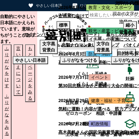
文字サイズ
サイト内検
やさしい日本語
ひらがなをつける
2026年8月4日
教育・文化・スポーツ
現在の文字サ
本文へスキップする
企画展に向けて：安東ウメ子さんとの思
自動的にやさしい
注目ワー
日本語にかえられ
標準
縮小
ています。意味が
2026年8月3日
観光・産業・ビジネス
背景色変
マイナンバーカード（個人番号カード）
暮らしの便利帳
ちがうことがあり
「幕別やさい月イチ菜」の実施について
ます。
文字
黒
文字
白
忠類ナウマン象LINEスタンプ
パオく
ふ
言
も
背景
白
背景
黒
検索
目的から探
2026年8月3日
防災・消防
り
い
と
やさしい日本語
ふりがなをつける
ふりがなを
が
替
の
幕別町防災フェアの開催について
な
え
ペ
を
に
ー
くらし・手続き
2026年7月31日
イベント
妊娠
け
つ
ジ
くらし・手続き
す
い
を
第30回忠類ふるさと盆踊り大会の開催に
て
み
ふ
る
2026年7月29日
健康・福祉・子育て
り
住民票・戸籍
税金
出産
が
気軽に運動！内容が選べる 筋力アップ
ゼロカーボン
相談・申請書
な
を
ペット・動植物
ごみ
2026年7月28日
町政情報
み
髙木美帆さんの国民栄誉賞受賞決定に係
学校教育
る
上水道・下水道
墓地・斎場