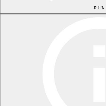
地域公共交通確保対策協議会の分科会は、同協議会の委員うち住
閉じる
民や利用者の代表11人で構成され、専門的な調査や検討を行いま
す。
平成23年度
平成24年度
平成25年度
平成26年度 【開催なし】
平成27年度 【開催なし】
平成28年度 【開催なし】
平成29年度
平成30年度 【開催なし】
平成31年（令和元年）度 【開催なし】