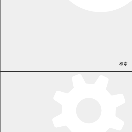
防災環境課 交通防犯係
電話 0155-54-6601
/ FAX 0155-55-3008
（土日・祝日を除く平日の午前8時45分から午後5時30分まで
〔12月29日から1月3日までを除く〕）
〒089-0692 北海道中川郡幕別町本町130番地1
検索
LINEで
共有
Facebookで
共有