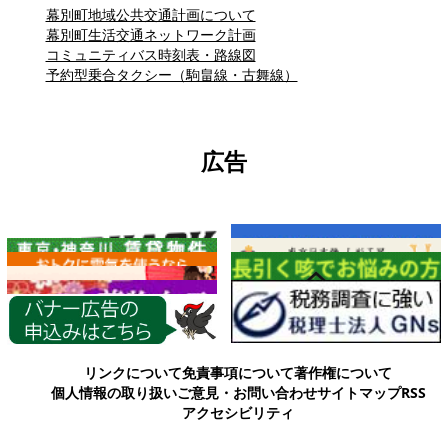
幕別町地域公共交通計画について
幕別町生活交通ネットワーク計画
コミュニティバス時刻表・路線図
予約型乗合タクシー（駒畠線・古舞線）
広告
各種情報
リンクについて
免責事項について
著作権について
個人情報の取り扱い
ご意見・お問い合わせ
サイトマップ
RSS
アクセシビリティ