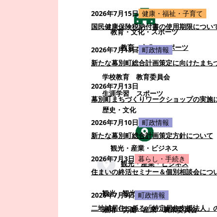
2026年7月15日
健康・福祉・子育て
国民健康保険税納付書の使用期限につい
教育・文化・スポーツ
教育・文化・スポーツ
2026年7月13日
町政情報
新たな幕別町総合計画策定に向けたまち
学校教育
教育委員会
2026年7月13日
生涯学習
スポーツ
幕別町まちづくりワークショップの実施
歴史・文化
2026年7月10日
町政情報
新たな幕別町総合計画策定方針について
観光・産業・ビジネス
2026年7月3日
暮らし・手続き
観光・産業・ビジネス
住まいの終活セミナー＆個別相談会につ
観光
観光・イベント
2026年7月3日
町政情報
二地域居住に係る「特定居住支援法人」
雇用・労働
産業
農業委員会