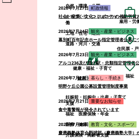
自然・環境・公園
2026年7月27日
町政情報
まちづくり・コミュニティ・協
社会・産業・文化・スポーツの各功労賞
雇用・労
働
2026年7月24日
観光・産業・ビジネス
土地・住宅・建築
幕別町百年記念ホール指定管理者公募に
道路・河川・交通
住民票・戸
2026年7月23日
観光・産業・ビジネス
アルコ236及び道の駅・忠類指定管理者
健康・福祉・子育て
福祉
2026年7月22日
暮らし・手続き
健康・福祉・子育て
明野ケ丘公園公募設置管理制度事業
妊娠前・妊娠中・出産・子育て
2026年7月21日
重要なお知らせ
支援
食中毒警報が発令されています
福祉
医療保険・年金
医療・健康
2026年7月16日
教育・文化・スポーツ
慶應義塾体育会野球部（慶應義塾大学）
介護保険・高齢者支援