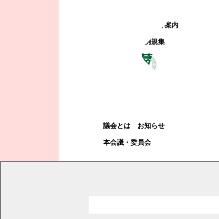
町政への参加
観光地・公共施設等案内
電子掲示場・例規集
幕別町議会
幕別町議会
議会とは
お知らせ
本会議・委員会
現在の位置
トップページ
くらし・手続き
道路・河川・交通
コミバス・予約型乗合タクシー
地域公共交通活性化協議会