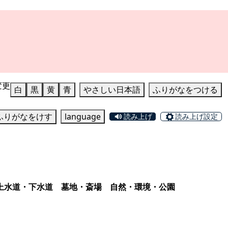
変更
白
黒
黄
青
やさしい日本語
ふりがなをつける
ふりがなをけす
language
読み上げ
読み上げ設定
上水道・下水道
墓地・斎場
自然・環境・公園