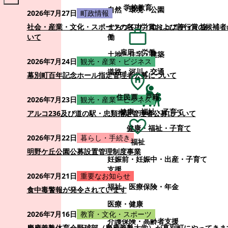
学校教育
自然・環境・公園
2026年7月27日
町政情報
まちづくり・コミュニティ・協
社会・産業・文化・スポーツの各功労賞および善行賞の候補者
働
いて
雇用・労働
土地・住宅・建築
2026年7月24日
観光・産業・ビジネス
道路・河川・交通
幕別町百年記念ホール指定管理者公募について
住民票・戸籍
2026年7月23日
観光・産業・ビジネス
健康・福祉・子育て
アルコ236及び道の駅・忠類指定管理者公募について
健康・福祉・子育て
2026年7月22日
暮らし・手続き
福祉
明野ケ丘公園公募設置管理制度事業
妊娠前・妊娠中・出産・子育て
支援
2026年7月21日
重要なお知らせ
福祉
医療保険・年金
食中毒警報が発令されています
医療・健康
2026年7月16日
教育・文化・スポーツ
介護保険・高齢者支援
慶應義塾体育会野球部（慶應義塾大学）が幕別町にやってきま