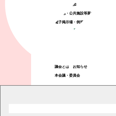
町政への参加
観光地・公共施設等案内
電子掲示場・例規集
幕別町議会
幕別町議会
議会とは
お知らせ
本会議・委員会
現在の位置
トップページ
くらし・手続き
まちづくり・コミュニティ・協働
コミュニティ・町内会