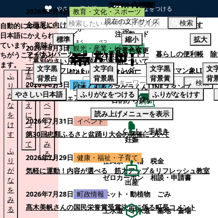
文字サイズ変更
サイト内検索
やさしい日本語
ひらがなをつける
2026年8月4日
教育・文化・スポーツ
現在の文字サイズ
本文へスキップする
検索
企画展に向けて：安東ウメ子さんとの思い出を募集します
自動的にやさしい
注目ワード
日本語にかえられ
標準
縮小
拡大
ています。意味が
2026年8月3日
観光・産業・ビジネス
背景色変更
マイナンバーカード（個人番号カード）
暮らしの便利帳
除
ちがうことがあり
「幕別やさい月イチ菜」の実施について
ます。
文字
黒
文字
白
文字
黒
文
子育てパンフレット
ごみカレンダー
忠類ナウマン象LINE
ふ
言
も
背景
白
背景
黒
背景
黄
背
検索
2026年8月3日
防災・消防
り
い
と
パオくん＆クマゲラくんLINEスタンプ
やさしい日本語
ふりがなをつける
ふりがなをけす
が
替
の
幕別町防災フェアの開催について
目的から探す
な
え
ペ
読み上げメニューを表示
を
に
ー
くらし・手続き
2026年7月31日
イベント
け
つ
ジ
くらし・手続き
す
い
第30回忠類ふるさと盆踊り大会の開催について
を
妊娠
て
み
ふ
る
2026年7月29日
健康・福祉・子育て
り
住民票・戸籍
税金
が
気軽に運動！内容が選べる 筋力アップ＆リフレッシュ教室
ゼロカーボン
相談・申請書
な
出産
を
ペット・動植物
ごみ
2026年7月28日
町政情報
み
髙木美帆さんの国民栄誉賞受賞決定に係る町長コメント
る
上水道・下水道
墓地・斎場