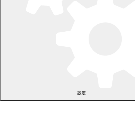
開庁時間：土日・祝日を除く平日の午前8時45分から午後5時30分ま
で
設定