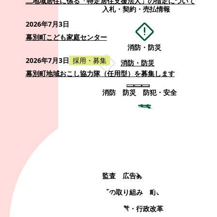
二地域居住に係る「特定居住支援法人」の指定について
入札・契約・売払情報
2026年7月3日
幕別町こども家庭センター
消防・防災
2026年7月3日
採用・募集
消防・防災
幕別町地域おこし協力隊（任用型）を募集します
消防
防災
防犯・安全
町政情報
町政情報
監査
広告募集
選挙
町の取り組み
町の概要
町政運営・行政改革