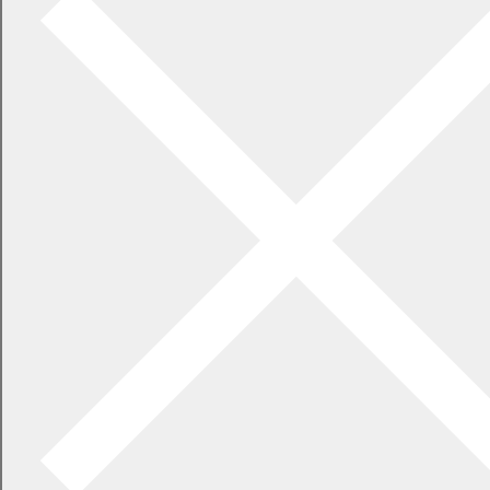
2026年7月21日
食中毒警報が発令されています
2026年5月29日
指定ごみ袋は安定して供給できます