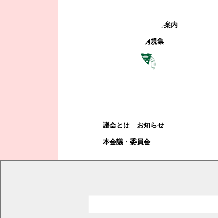
町政への参加
観光地・公共施設等案内
電子掲示場・例規集
幕別町議会
幕別町議会
議会とは
お知らせ
本会議・委員会
現在の位置
トップページ
健康・福祉・子育て
妊娠前・妊娠中・出産・子育て支援
子どもを預けたいとき
幕別町内の保育所等の入所状況・空き状況