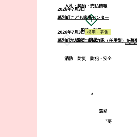
入札・契約・売払情報
2026年7月3日
幕別町こども家庭センター
消防・防災
2026年7月3日
採用・募集
消防・防災
幕別町地域おこし協力隊（任用型）を募
消防
防災
防犯・安全
町政情報
町政情報
監査
広告募集
選挙
町の取り組み
町の概要
町政運営・行政改革