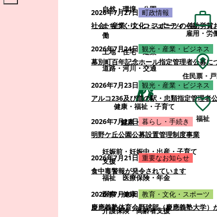
自然・環境・公園
2026年7月27日
町政情報
まちづくり・コミュニティ・協
社会・産業・文化・スポーツの各功労賞
雇用・労
働
2026年7月24日
観光・産業・ビジネス
土地・住宅・建築
幕別町百年記念ホール指定管理者公募に
道路・河川・交通
住民票・戸
2026年7月23日
観光・産業・ビジネス
アルコ236及び道の駅・忠類指定管理者
健康・福祉・子育て
福祉
2026年7月22日
暮らし・手続き
健康・福祉・子育て
明野ケ丘公園公募設置管理制度事業
妊娠前・妊娠中・出産・子育て
2026年7月21日
重要なお知らせ
支援
食中毒警報が発令されています
福祉
医療保険・年金
医療・健康
2026年7月16日
教育・文化・スポーツ
慶應義塾体育会野球部（慶應義塾大学）
介護保険・高齢者支援