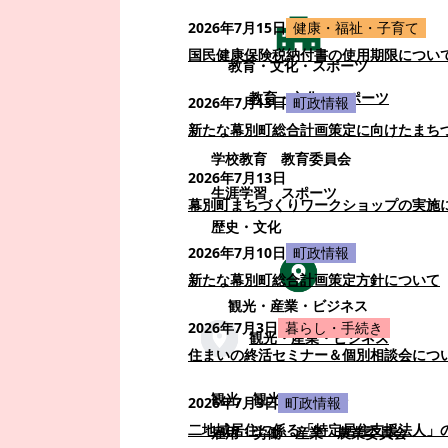
2026年7月15日
健康・福祉・子育て
国民健康保険税納付書の使用期限につい
教育・文化・スポーツ
教育・文化・スポーツ
2026年7月13日
町政情報
新たな幕別町総合計画策定に向けたまち
学校教育
教育委員会
2026年7月13日
生涯学習
スポーツ
幕別町まちづくりワークショップの実施
歴史・文化
2026年7月10日
町政情報
新たな幕別町総合計画策定方針について
観光・産業・ビジネス
2026年7月3日
暮らし・手続き
観光・産業・ビジネス
住まいの終活セミナー＆個別相談会につ
観光
観光・イベント
2026年7月3日
町政情報
二地域居住に係る「特定居住支援法人」
雇用・労働
産業
農業委員会