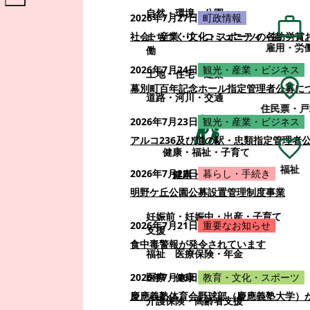
自然・環境・公園
2026年7月27日
町政情報
まちづくり・コミュニティ・協
社会・産業・文化・スポーツの各功労賞
雇用・労
働
2026年7月24日
観光・産業・ビジネス
土地・住宅・建築
幕別町百年記念ホール指定管理者公募に
道路・河川・交通
住民票・戸
2026年7月23日
観光・産業・ビジネス
アルコ236及び道の駅・忠類指定管理者
健康・福祉・子育て
福祉
2026年7月22日
暮らし・手続き
健康・福祉・子育て
明野ケ丘公園公募設置管理制度事業
妊娠前・妊娠中・出産・子育て
2026年7月21日
重要なお知らせ
支援
食中毒警報が発令されています
福祉
医療保険・年金
医療・健康
2026年7月16日
教育・文化・スポーツ
慶應義塾体育会野球部（慶應義塾大学）
介護保険・高齢者支援