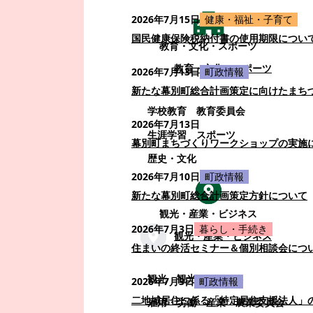
2026年7月15日
健康・福祉・子育て
国民健康保険税納付書の使用期限につい
教育・文化・スポーツ
教育・文化・スポーツ
2026年7月13日
町政情報
新たな幕別町総合計画策定に向けたまち
学校教育
教育委員会
2026年7月13日
生涯学習
スポーツ
幕別町まちづくりワークショップの実施
歴史・文化
2026年7月10日
町政情報
新たな幕別町総合計画策定方針について
観光・産業・ビジネス
2026年7月3日
暮らし・手続き
観光・産業・ビジネス
住まいの終活セミナー＆個別相談会につ
観光
観光・イベント
2026年7月3日
町政情報
二地域居住に係る「特定居住支援法人」
雇用・労働
産業
農業委員会