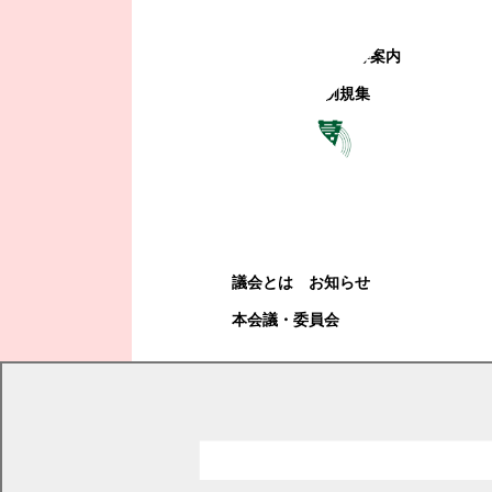
町政への参加
観光地・公共施設等案内
電子掲示場・例規集
幕別町議会
幕別町議会
議会とは
お知らせ
本会議・委員会
現在の位置
トップページ
観光・産業・ビジネス
産業
農畜産業
堆肥や家畜のふん尿の適正な管理について