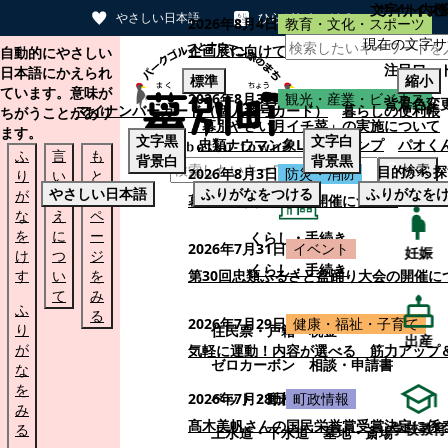
文字サイズ
サイト内検
やさしい日本語
ひらがなをつける
2026年8月4日
教育・文化・スポーツ
現在の文字サ
本文へスキップする
企画展に向けて：安東ウメ子さんとの思
自動的にやさしい
注目ワー
日本語にかえられ
標準
縮小
ています。意味が
2026年8月3日
観光・産業・ビジネス
背景色変
マイナンバーカード（個人番号カード）
暮らしの便利帳
ちがうことがあり
「幕別やさい月イチ菜」の実施について
ます。
文字
黒
文字
白
忠類ナウマン象LINEスタンプ
パオく
ふ
言
も
背景
白
背景
黒
検索
目的から探
2026年8月3日
防災・消防
り
い
と
やさしい日本語
ふりがなをつける
ふりがなを
が
替
の
幕別町防災フェアの開催について
な
え
ペ
を
に
ー
くらし・手続き
2026年7月31日
イベント
妊娠
け
つ
ジ
くらし・手続き
す
い
を
第30回忠類ふるさと盆踊り大会の開催に
て
み
ふ
る
2026年7月29日
健康・福祉・子育て
り
住民票・戸籍
税金
出産
が
気軽に運動！内容が選べる 筋力アップ
ゼロカーボン
相談・申請書
な
を
ペット・動植物
ごみ
2026年7月28日
町政情報
み
髙木美帆さんの国民栄誉賞受賞決定に係
学校教育
る
上水道・下水道
墓地・斎場