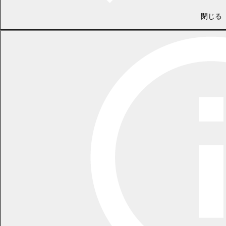
ならないように心掛けてください。
閉じる
施肥する際にできるだけ臭いがしないように、堆肥は完熟させ
て販売、譲渡してください。
耕種・園芸農家の皆さんへ
必要以上の堆肥を購入、譲受しないようにするとともに、少量
でも保管する際は畜産農家の基準に準じて周囲に迷惑がかから
ないようしてください。
堆肥をまく場合
施肥する際は、風の強い日を避け、散布したその日に耕うん
し、臭いを押さえるように心がけてください。
施肥する際は、河川や農業用水等に堆肥が流入しないように注
意してください。
周辺に住居がある場合に施肥する際は、食事時を避け、家屋や
塀、洗濯物などを汚さないよう配慮をお願いします。
関係リンク
農林水産省
家畜排せつ物法とは