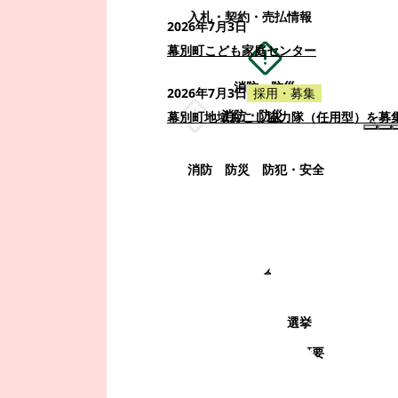
入札・契約・売払情報
2026年7月3日
幕別町こども家庭センター
消防・防災
2026年7月3日
採用・募集
消防・防災
幕別町地域おこし協力隊（任用型）を募
消防
防災
防犯・安全
町政情報
町政情報
監査
広告募集
選挙
町の取り組み
町の概要
町政運営・行政改革