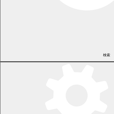
農林課 畜産係
電話 0155-54-6605
/ FAX 0155-54-5564
検索
（土日・祝日を除く平日の午前8時45分から午後5時30分まで
〔12月29日から1月3日までを除く〕）
〒089-0692 北海道中川郡幕別町本町130番地1
LINEで
共有
Facebookで
共有