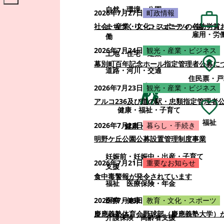
自然・環境・公園
2026年7月27日
町政情報
まちづくり・コミュニティ・協
社会・産業・文化・スポーツの各功労賞
雇用・労
働
2026年7月24日
観光・産業・ビジネス
土地・住宅・建築
幕別町百年記念ホール指定管理者公募に
道路・河川・交通
住民票・戸
2026年7月23日
観光・産業・ビジネス
アルコ236及び道の駅・忠類指定管理者
健康・福祉・子育て
福祉
2026年7月22日
暮らし・手続き
健康・福祉・子育て
明野ケ丘公園公募設置管理制度事業
妊娠前・妊娠中・出産・子育て
2026年7月21日
重要なお知らせ
支援
食中毒警報が発令されています
福祉
医療保険・年金
医療・健康
2026年7月16日
教育・文化・スポーツ
慶應義塾体育会野球部（慶應義塾大学）
介護保険・高齢者支援