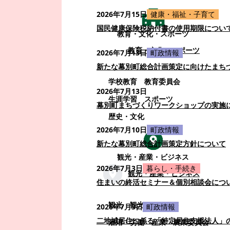
2026年7月15日
健康・福祉・子育て
国民健康保険税納付書の使用期限につい
教育・文化・スポーツ
教育・文化・スポーツ
2026年7月13日
町政情報
新たな幕別町総合計画策定に向けたまち
学校教育
教育委員会
2026年7月13日
生涯学習
スポーツ
幕別町まちづくりワークショップの実施
歴史・文化
2026年7月10日
町政情報
新たな幕別町総合計画策定方針について
観光・産業・ビジネス
2026年7月3日
暮らし・手続き
観光・産業・ビジネス
住まいの終活セミナー＆個別相談会につ
観光
観光・イベント
2026年7月3日
町政情報
二地域居住に係る「特定居住支援法人」
雇用・労働
産業
農業委員会