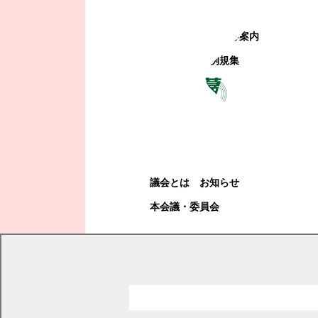
町政への参加
観光地・公共施設等案内
電子掲示場・例規集
幕別町議会
幕別町議会
議会とは
お知らせ
本会議・委員会
現在の位置
トップページ
観光・産業・ビジネス
産業
農畜産業
幕別町農業再生協議会水田収益力強化ビジョンの公表について