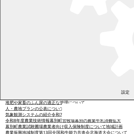
農畜産業
設定
堆肥や家畜のふん尿の適正な管理について
人・農地プランの公表について
幕別ふるさと味覚工房
気象観測システムの紹介
令和7年度農業技術情報
令和8年度農業技術情報
幕別町営牧場
幕別の農業
牛乳消費拡大
幕別町農業試験圃場
農業者向け収入保険制度について
地域計画
農業振興地域制度
第13回全国和牛能力共進会北海道大会について