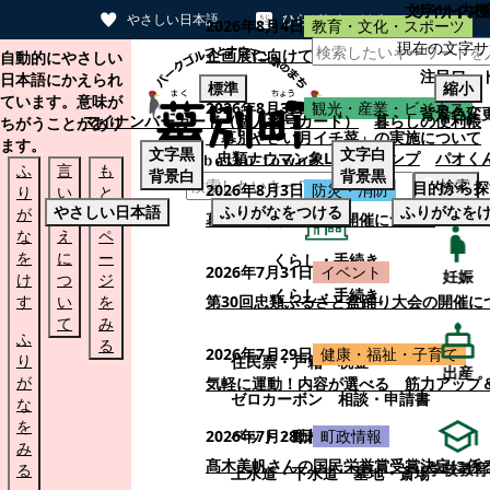
文字サイズ
サイト内検
やさしい日本語
ひらがなをつける
2026年8月4日
教育・文化・スポーツ
現在の文字サ
本文へスキップする
企画展に向けて：安東ウメ子さんとの思
自動的にやさしい
注目ワー
日本語にかえられ
標準
縮小
ています。意味が
2026年8月3日
観光・産業・ビジネス
背景色変
マイナンバーカード（個人番号カード）
暮らしの便利帳
ちがうことがあり
「幕別やさい月イチ菜」の実施について
ます。
文字
黒
文字
白
忠類ナウマン象LINEスタンプ
パオく
ふ
言
も
背景
白
背景
黒
検索
目的から探
2026年8月3日
防災・消防
り
い
と
やさしい日本語
ふりがなをつける
ふりがなを
が
替
の
幕別町防災フェアの開催について
な
え
ペ
を
に
ー
くらし・手続き
2026年7月31日
イベント
妊娠
け
つ
ジ
くらし・手続き
す
い
を
第30回忠類ふるさと盆踊り大会の開催に
て
み
ふ
る
2026年7月29日
健康・福祉・子育て
り
住民票・戸籍
税金
出産
が
気軽に運動！内容が選べる 筋力アップ
ゼロカーボン
相談・申請書
な
を
ペット・動植物
ごみ
2026年7月28日
町政情報
み
髙木美帆さんの国民栄誉賞受賞決定に係
学校教育
る
上水道・下水道
墓地・斎場