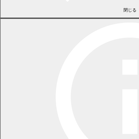
閉じる
農林課 農政係
電話 0155-54-6605
/ FAX 0155-54-5564
（土日・祝日を除く平日の午前8時45分から午後5時30分まで
〔12月29日から1月3日までを除く〕）
〒089-0692 北海道中川郡幕別町本町130番地1
LINEで
共有
Facebookで
共有