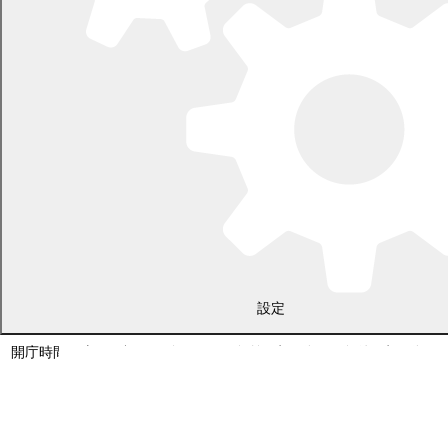
〒089-0692 北海道中川郡幕別町本町130番地1
設定
電話 0155-54-2111
開庁時間：土日・祝日を除く平日の午前8時45分から午後5時30分ま
で