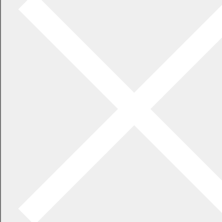
観光・産業・ビジネス
観光
観光・イベント
雇用・労働
産業
農業委員会