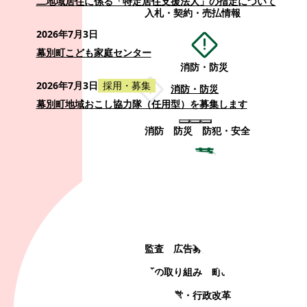
二地域居住に係る「特定居住支援法人」の指定について
入札・契約・売払情報
2026年7月3日
幕別町こども家庭センター
消防・防災
2026年7月3日
採用・募集
消防・防災
幕別町地域おこし協力隊（任用型）を募集します
消防
防災
防犯・安全
町政情報
町政情報
監査
広告募集
選挙
町の取り組み
町の概要
町政運営・行政改革