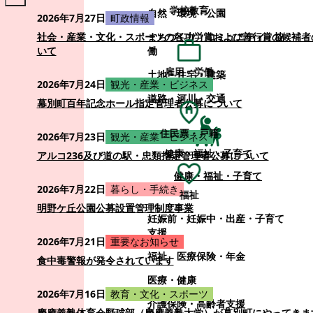
学校教育
自然・環境・公園
2026年7月27日
町政情報
まちづくり・コミュニティ・協
社会・産業・文化・スポーツの各功労賞および善行賞の候補者
働
いて
雇用・労働
土地・住宅・建築
2026年7月24日
観光・産業・ビジネス
道路・河川・交通
幕別町百年記念ホール指定管理者公募について
住民票・戸籍
2026年7月23日
観光・産業・ビジネス
健康・福祉・子育て
アルコ236及び道の駅・忠類指定管理者公募について
健康・福祉・子育て
2026年7月22日
暮らし・手続き
福祉
明野ケ丘公園公募設置管理制度事業
妊娠前・妊娠中・出産・子育て
支援
2026年7月21日
重要なお知らせ
福祉
医療保険・年金
食中毒警報が発令されています
医療・健康
2026年7月16日
教育・文化・スポーツ
介護保険・高齢者支援
慶應義塾体育会野球部（慶應義塾大学）が幕別町にやってきま