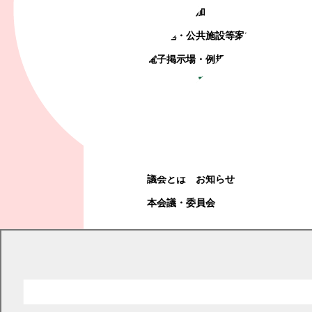
町政への参加
観光地・公共施設等案内
電子掲示場・例規集
幕別町議会
幕別町議会
議会とは
お知らせ
本会議・委員会
現在の位置
トップページ
観光・産業・ビジネス
入札・契約・売払情報