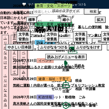
文字サイズ変更
サイト内検索
やさしい日本語
ひらがなをつける
2026年8月4日
教育・文化・スポーツ
現在の文字サイズ
本文へスキップする
検索
企画展に向けて：安東ウメ子さんとの思い出を募集します
自動的にやさしい
注目ワード
日本語にかえられ
標準
縮小
拡大
ています。意味が
2026年8月3日
観光・産業・ビジネス
背景色変更
マイナンバーカード（個人番号カード）
暮らしの便利帳
除
ちがうことがあり
「幕別やさい月イチ菜」の実施について
ます。
文字
黒
文字
白
文字
黒
文
子育てパンフレット
ごみカレンダー
忠類ナウマン象LINE
ふ
言
も
背景
白
背景
黒
背景
黄
背
検索
2026年8月3日
防災・消防
り
い
と
パオくん＆クマゲラくんLINEスタンプ
やさしい日本語
ふりがなをつける
ふりがなをけす
が
替
の
幕別町防災フェアの開催について
目的から探す
な
え
ペ
読み上げメニューを表示
を
に
ー
くらし・手続き
2026年7月31日
イベント
け
つ
ジ
くらし・手続き
す
い
第30回忠類ふるさと盆踊り大会の開催について
を
妊娠
て
み
ふ
る
2026年7月29日
健康・福祉・子育て
り
住民票・戸籍
税金
が
気軽に運動！内容が選べる 筋力アップ＆リフレッシュ教室
ゼロカーボン
相談・申請書
な
出産
を
ペット・動植物
ごみ
2026年7月28日
町政情報
み
髙木美帆さんの国民栄誉賞受賞決定に係る町長コメント
る
上水道・下水道
墓地・斎場