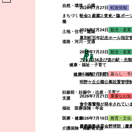
自然・環境・公園
2026年7月27日
町政情報
まちづくり・コミュニティ・協
社会・産業・文化・スポー
働
2026年7月24日
観光・産業
土地・住宅・建築
幕別町百年記念ホール指定
道路・河川・交通
2026年7月23日
観光・産業
アルコ236及び道の駅・忠
健康・福祉・子育て
2026年7月22日
暮らし・手
健康・福祉・子育て
明野ケ丘公園公募設置管理
妊娠前・妊娠中・出産・子育て
2026年7月21日
重要なお知
支援
食中毒警報が発令されてい
福祉
医療保険・年金
医療・健康
2026年7月16日
教育・文化
慶應義塾体育会野球部（慶
介護保険・高齢者支援