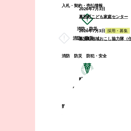
入札・契約・売払情報
2026年7月3日
幕別町こども家庭センター
消防・防災
2026年7月3日
採用・募集
消防・防災
幕別町地域おこし協力隊（
消防
防災
防犯・安全
町政情報
町政情報
監査
広告募集
選挙
町の取り組み
町の概要
町政運営・行政改革