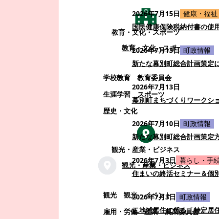
2026年7月15日
健康・福祉
国民健康保険税納付書の使
教育・文化・スポーツ
教育・文化・スポーツ
2026年7月13日
町政情報
新たな幕別町総合計画策定
学校教育
教育委員会
2026年7月13日
生涯学習
スポーツ
幕別町まちづくりワークシ
歴史・文化
2026年7月10日
町政情報
新たな幕別町総合計画策定
観光・産業・ビジネス
2026年7月3日
暮らし・手
観光・産業・ビジネス
住まいの終活セミナー＆個
観光
観光・イベント
2026年7月3日
町政情報
二地域居住に係る「特定居
雇用・労働
産業
農業委員会