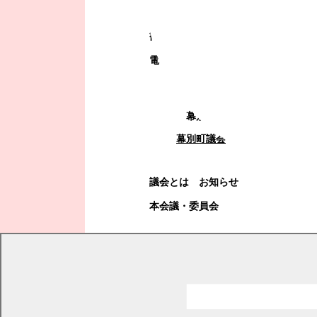
町政への参加
観光地・公共施設等案内
電子掲示場・例規集
幕別町議会
幕別町議会
議会とは
お知らせ
本会議・委員会
現在の位置
トップページ
観光・産業・ビジネス
観光・イベント
スキー場