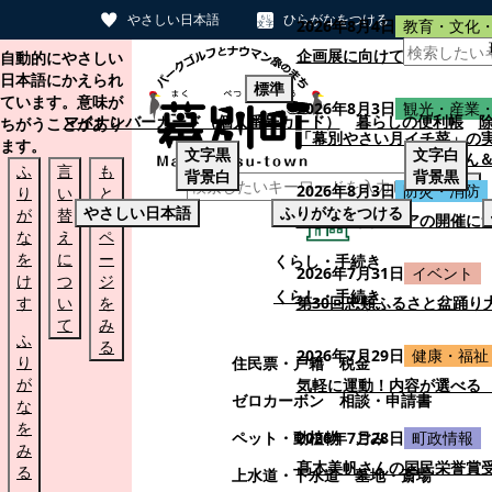
やさしい日本語
ひらがなをつける
2026年8月4日
教育・文化
本文へスキップする
企画展に向けて：安東ウメ
自動的にやさしい
日本語にかえられ
標準
ています。意味が
2026年8月3日
観光・産業
マイナンバーカード（個人番号カード）
暮らしの便利帳
ちがうことがあり
「幕別やさい月イチ菜」の
ます。
文字
黒
文字
白
パオくん＆
ふ
言
も
背景
白
背景
黒
検索
2026年8月3日
防災・消防
り
い
と
やさしい日本語
ふりがなをつける
が
替
の
幕別町防災フェアの開催に
な
え
ペ
を
に
ー
くらし・手続き
2026年7月31日
イベント
け
つ
ジ
くらし・手続き
す
い
を
第30回忠類ふるさと盆踊り
て
み
ふ
る
2026年7月29日
健康・福祉
り
住民票・戸籍
税金
が
気軽に運動！内容が選べる
ゼロカーボン
相談・申請書
な
を
ペット・動植物
ごみ
2026年7月28日
町政情報
み
髙木美帆さんの国民栄誉賞
る
上水道・下水道
墓地・斎場