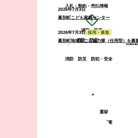
入札・契約・売払情報
2026年7月3日
幕別町こども家庭センター
消防・防災
2026年7月3日
採用・募集
消防・防災
幕別町地域おこし協力隊（任用型）を募
消防
防災
防犯・安全
町政情報
町政情報
監査
広告募集
選挙
町の取り組み
町の概要
町政運営・行政改革