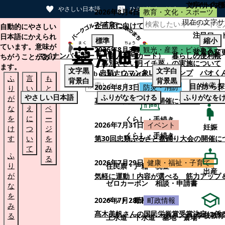
文字サイズ
サイト内検
やさしい日本語
ひらがなをつける
2026年8月4日
教育・文化・スポーツ
現在の文字サ
本文へスキップする
企画展に向けて：安東ウメ子さんとの思
自動的にやさしい
注目ワー
日本語にかえられ
標準
縮小
ています。意味が
2026年8月3日
観光・産業・ビジネス
背景色変
マイナンバーカード（個人番号カード）
暮らしの便利帳
ちがうことがあり
「幕別やさい月イチ菜」の実施について
ます。
文字
黒
文字
白
忠類ナウマン象LINEスタンプ
パオく
ふ
言
も
背景
白
背景
黒
検索
目的から探
2026年8月3日
防災・消防
り
い
と
やさしい日本語
ふりがなをつける
ふりがなを
が
替
の
幕別町防災フェアの開催について
な
え
ペ
を
に
ー
くらし・手続き
2026年7月31日
イベント
妊娠
け
つ
ジ
くらし・手続き
す
い
を
第30回忠類ふるさと盆踊り大会の開催に
て
み
ふ
る
2026年7月29日
健康・福祉・子育て
り
住民票・戸籍
税金
出産
が
気軽に運動！内容が選べる 筋力アップ
ゼロカーボン
相談・申請書
な
を
ペット・動植物
ごみ
2026年7月28日
町政情報
み
髙木美帆さんの国民栄誉賞受賞決定に係
学校教育
る
上水道・下水道
墓地・斎場