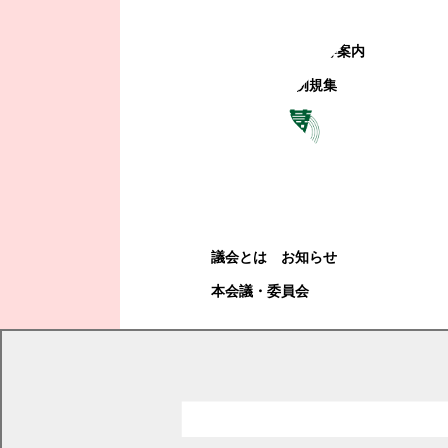
町政への参加
観光地・公共施設等案内
電子掲示場・例規集
幕別町議会
幕別町議会
議会とは
お知らせ
本会議・委員会
現在の位置
トップページ
幕別町議会
本会議・委員会
審議結果
平成29年度審議結果詳細
平成29年第1回臨時会