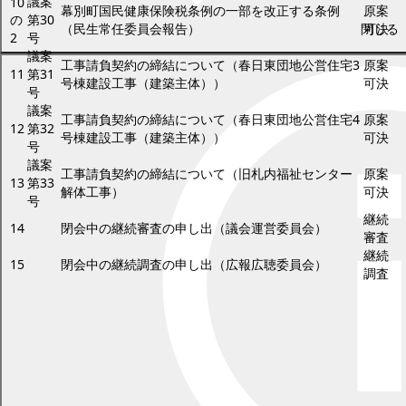
議案
10
幕別町国民健康保険税条例の一部を改正する条例
原案
の
第30
（民生常任委員会報告）
閉じる
可決
2
号
議案
工事請負契約の締結について（春日東団地公営住宅3
原案
11
第31
号棟建設工事（建築主体））
可決
号
議案
工事請負契約の締結について（春日東団地公営住宅4
原案
12
第32
号棟建設工事（建築主体））
可決
号
議案
工事請負契約の締結について（旧札内福祉センター
原案
13
第33
解体工事）
可決
号
継続
14
閉会中の継続審査の申し出（議会運営委員会）
審査
継続
15
閉会中の継続調査の申し出（広報広聴委員会）
調査