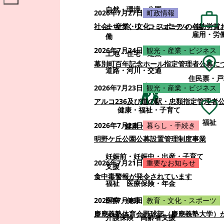
自然・環境・公園
2026年7月27日
町政情報
まちづくり・コミュニティ・協
社会・産業・文化・スポーツの各功労賞
雇用・労
働
2026年7月24日
観光・産業・ビジネス
土地・住宅・建築
幕別町百年記念ホール指定管理者公募に
道路・河川・交通
住民票・戸
2026年7月23日
観光・産業・ビジネス
アルコ236及び道の駅・忠類指定管理者
健康・福祉・子育て
福祉
2026年7月22日
暮らし・手続き
健康・福祉・子育て
明野ケ丘公園公募設置管理制度事業
妊娠前・妊娠中・出産・子育て
2026年7月21日
重要なお知らせ
支援
食中毒警報が発令されています
福祉
医療保険・年金
医療・健康
2026年7月16日
教育・文化・スポーツ
慶應義塾体育会野球部（慶應義塾大学）
介護保険・高齢者支援