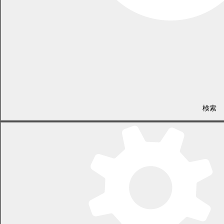
電話 0155-54-6626
（土日・祝日を除く平日の午前8時45分から午後5時30分まで
〔12月29日から1月3日までを除く〕）
〒089-0692 北海道中川郡幕別町本町130番地1
LINEで
共有
Facebookで
共有
検索