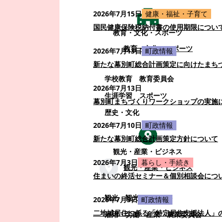
2026年7月15日
健康・福祉・子育て
国民健康保険税納付書の使用期限につい
教育・文化・スポーツ
教育・文化・スポーツ
2026年7月13日
町政情報
新たな幕別町総合計画策定に向けたまち
学校教育
教育委員会
2026年7月13日
生涯学習
スポーツ
幕別町まちづくりワークショップの実施
歴史・文化
2026年7月10日
町政情報
新たな幕別町総合計画策定方針について
観光・産業・ビジネス
2026年7月3日
暮らし・手続き
観光・産業・ビジネス
住まいの終活セミナー＆個別相談会につ
観光
観光・イベント
2026年7月3日
町政情報
二地域居住に係る「特定居住支援法人」
雇用・労働
産業
農業委員会