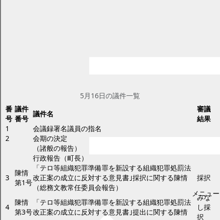
平成29年第1回臨時会
ページID：17002019
更新日2025年2月17日
印刷プレビュー
議事日程と審議結果 平成29年第1回臨
時会
5月16日
5月16日の議件一覧
番
議件
審議
議件名
号
番号
結果
1
会議録署名議員の指名
2
会期の決定
（諸般の報告）
行政報告（町長）
「テロ等組織犯罪準備罪を新設する組織犯罪処罰法
陳情
3
改正案の成立に反対する意見書｣採択に関する陳情
採択
第1号
（総務文教常任委員会報告）
メニュー
みな
陳情
「テロ等組織犯罪準備罪を新設する組織犯罪処罰法
4
し採
第3号
改正案の成立に反対する意見書｣提出に関する陳情
択