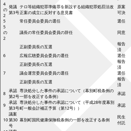
4
発議
テロ等組織犯罪準備罪を新設する組織犯罪処罰法改
原案
の
第3号
正案の成立に反対する意見書
可決
2
5
常任委員会委員の選任
選任
5
の
議長の常任委員会委員の辞任
同意
2
報告
正副委員長の互選
済
6
広報広聴委員会委員の選任
選任
報告
正副委員長の互選
済
7
議会運営委員会委員の選任
選任
報告
正副委員長の互選
済
承認
専決処分した事件の承認について（幕別町税条例の
8
承認
第2号
一部を改正する条例）
承認
専決処分した事件の承認について（平成28年度幕別
9
承認
第3号
町一般会計補正予算（第12号））
議案
民生
10
第30
幕別町国民健康保険税条例の一部を改正する条例
付託
号