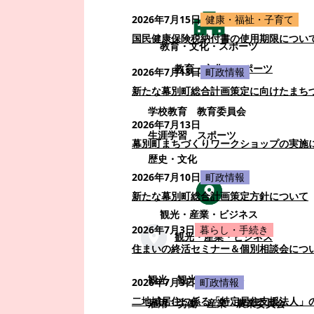
2026年7月15日
健康・福祉・子育て
国民健康保険税納付書の使用期限につい
教育・文化・スポーツ
教育・文化・スポーツ
2026年7月13日
町政情報
新たな幕別町総合計画策定に向けたまち
学校教育
教育委員会
2026年7月13日
生涯学習
スポーツ
幕別町まちづくりワークショップの実施
歴史・文化
2026年7月10日
町政情報
新たな幕別町総合計画策定方針について
観光・産業・ビジネス
2026年7月3日
暮らし・手続き
観光・産業・ビジネス
住まいの終活セミナー＆個別相談会につ
観光
観光・イベント
2026年7月3日
町政情報
二地域居住に係る「特定居住支援法人」
雇用・労働
産業
農業委員会