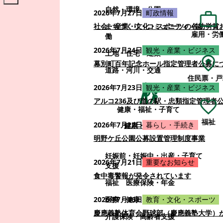
自然・環境・公園
2026年7月27日
町政情報
まちづくり・コミュニティ・協
社会・産業・文化・スポーツの各功労賞
雇用・労
働
2026年7月24日
観光・産業・ビジネス
土地・住宅・建築
幕別町百年記念ホール指定管理者公募に
道路・河川・交通
住民票・戸
2026年7月23日
観光・産業・ビジネス
アルコ236及び道の駅・忠類指定管理者
健康・福祉・子育て
福祉
2026年7月22日
暮らし・手続き
健康・福祉・子育て
明野ケ丘公園公募設置管理制度事業
妊娠前・妊娠中・出産・子育て
2026年7月21日
重要なお知らせ
支援
食中毒警報が発令されています
福祉
医療保険・年金
医療・健康
2026年7月16日
教育・文化・スポーツ
慶應義塾体育会野球部（慶應義塾大学）
介護保険・高齢者支援