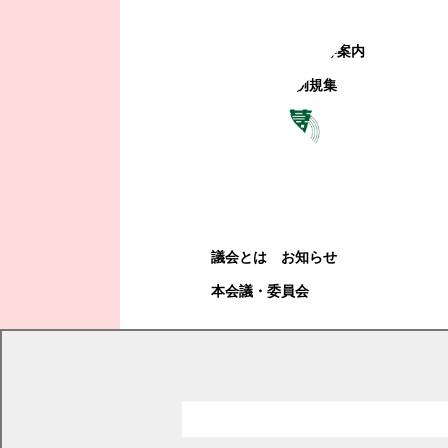
町政への参加
観光地・公共施設等案内
電子掲示場・例規集
幕別町議会
幕別町議会
議会とは
お知らせ
本会議・委員会
現在の位置
トップページ
幕別町議会
本会議・委員会
審議結果
平成18年度審議結果詳細
平成18年第4回臨時会