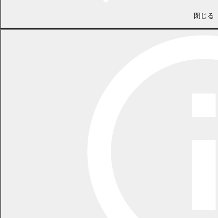
閉じる
議会事務局
電話 0155-54-6626
（土日・祝日を除く平日の午前8時45分から午後5時30分まで
〔12月29日から1月3日までを除く〕）
〒089-0692 北海道中川郡幕別町本町130番地1
LINEで
共有
Facebookで
共有