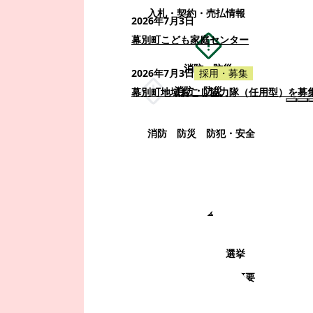
入札・契約・売払情報
2026年7月3日
幕別町こども家庭センター
消防・防災
2026年7月3日
採用・募集
消防・防災
幕別町地域おこし協力隊（任用型）を募
消防
防災
防犯・安全
町政情報
町政情報
監査
広告募集
選挙
町の取り組み
町の概要
町政運営・行政改革