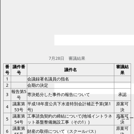
平成18年第4回臨時会
ページID：17001937
更新日2025年2月17日
印刷プレビュー
議事日程と審議結果 平成18年第4回臨
時会
7月28日
7月28日 審議結果
番
議件番
審議結
議件名
号
号
果
1
会議録署名議員の指名
2
会期の決定
報告第5
3
専決処分した事件の報告について
承認
号
議案第
平成18年度公共下水道特別会計補正予算(第1
原案可
4
53号
号)
決
議案第
工事請負契約の締結について(地域イントラネ
原案可
メニュー
5
54号
ット基盤整備施設工事（その1）)
決
議案第
原案可
6
財産の取得について（スクールバス）