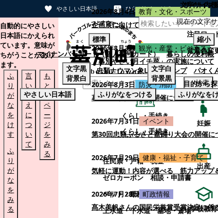
文字サイズ
サイト内検
やさしい日本語
ひらがなをつける
2026年8月4日
教育・文化・スポーツ
現在の文字サ
本文へスキップする
企画展に向けて：安東ウメ子さんとの思
自動的にやさしい
注目ワー
日本語にかえられ
標準
縮小
ています。意味が
2026年8月3日
観光・産業・ビジネス
背景色変
マイナンバーカード（個人番号カード）
暮らしの便利帳
ちがうことがあり
「幕別やさい月イチ菜」の実施について
ます。
文字
黒
文字
白
忠類ナウマン象LINEスタンプ
パオく
ふ
言
も
背景
白
背景
黒
検索
目的から探
2026年8月3日
防災・消防
り
い
と
やさしい日本語
ふりがなをつける
ふりがなを
が
替
の
幕別町防災フェアの開催について
な
え
ペ
を
に
ー
くらし・手続き
2026年7月31日
イベント
妊娠
け
つ
ジ
くらし・手続き
す
い
を
第30回忠類ふるさと盆踊り大会の開催に
て
み
ふ
る
2026年7月29日
健康・福祉・子育て
り
住民票・戸籍
税金
出産
が
気軽に運動！内容が選べる 筋力アップ
ゼロカーボン
相談・申請書
な
を
ペット・動植物
ごみ
2026年7月28日
町政情報
み
髙木美帆さんの国民栄誉賞受賞決定に係
学校教育
る
上水道・下水道
墓地・斎場