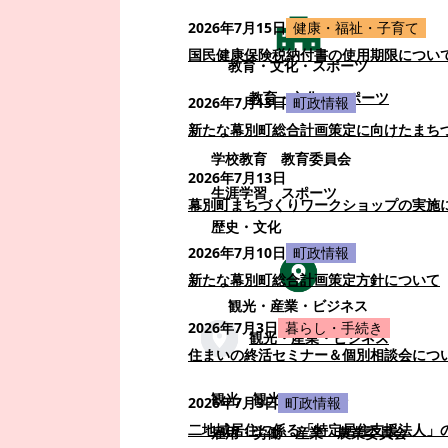
2026年7月15日
健康・福祉・子育て
国民健康保険税納付書の使用期限につい
教育・文化・スポーツ
教育・文化・スポーツ
2026年7月13日
町政情報
新たな幕別町総合計画策定に向けたまち
学校教育
教育委員会
2026年7月13日
生涯学習
スポーツ
幕別町まちづくりワークショップの実施
歴史・文化
2026年7月10日
町政情報
新たな幕別町総合計画策定方針について
観光・産業・ビジネス
2026年7月3日
暮らし・手続き
観光・産業・ビジネス
住まいの終活セミナー＆個別相談会につ
観光
観光・イベント
2026年7月3日
町政情報
二地域居住に係る「特定居住支援法人」
雇用・労働
産業
農業委員会