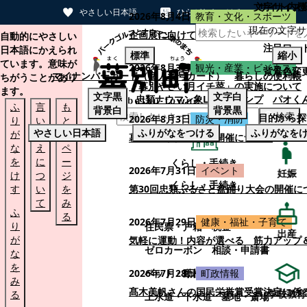
文字サイズ
サイト内検
やさしい日本語
ひらがなをつける
2026年8月4日
教育・文化・スポーツ
現在の文字サ
本文へスキップする
企画展に向けて：安東ウメ子さんとの思
自動的にやさしい
注目ワー
日本語にかえられ
標準
縮小
ています。意味が
2026年8月3日
観光・産業・ビジネス
背景色変
マイナンバーカード（個人番号カード）
暮らしの便利帳
ちがうことがあり
「幕別やさい月イチ菜」の実施について
ます。
文字
黒
文字
白
忠類ナウマン象LINEスタンプ
パオく
ふ
言
も
背景
白
背景
黒
検索
目的から探
2026年8月3日
防災・消防
り
い
と
やさしい日本語
ふりがなをつける
ふりがなを
が
替
の
幕別町防災フェアの開催について
な
え
ペ
を
に
ー
くらし・手続き
2026年7月31日
イベント
妊娠
け
つ
ジ
くらし・手続き
す
い
を
第30回忠類ふるさと盆踊り大会の開催に
て
み
ふ
る
2026年7月29日
健康・福祉・子育て
り
住民票・戸籍
税金
出産
が
気軽に運動！内容が選べる 筋力アップ
ゼロカーボン
相談・申請書
な
を
ペット・動植物
ごみ
2026年7月28日
町政情報
み
髙木美帆さんの国民栄誉賞受賞決定に係
学校教育
る
上水道・下水道
墓地・斎場