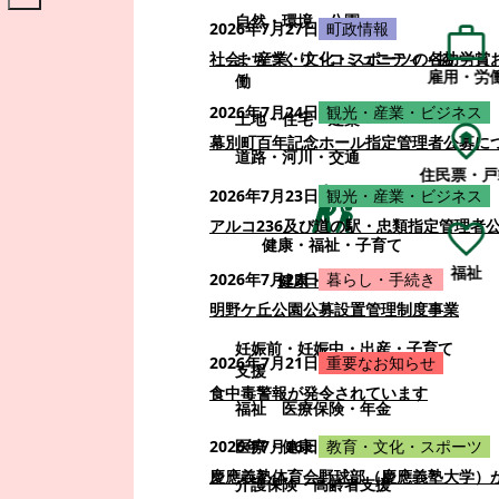
自然・環境・公園
2026年7月27日
町政情報
まちづくり・コミュニティ・協
社会・産業・文化・スポーツの各功労賞
雇用・労
働
2026年7月24日
観光・産業・ビジネス
土地・住宅・建築
幕別町百年記念ホール指定管理者公募に
道路・河川・交通
住民票・戸
2026年7月23日
観光・産業・ビジネス
アルコ236及び道の駅・忠類指定管理者
健康・福祉・子育て
福祉
2026年7月22日
暮らし・手続き
健康・福祉・子育て
明野ケ丘公園公募設置管理制度事業
妊娠前・妊娠中・出産・子育て
2026年7月21日
重要なお知らせ
支援
食中毒警報が発令されています
福祉
医療保険・年金
医療・健康
2026年7月16日
教育・文化・スポーツ
慶應義塾体育会野球部（慶應義塾大学）
介護保険・高齢者支援