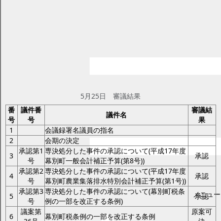
平成18年第3回臨時会
ページID：17001934
更新日2025年2月17日
印刷プレビュー
議事日程と審議結果 平成18年第3回臨
時会
5月25日
5月25日 審議結果
番
議件番
審議結
議件名
号
号
果
1
会議録署名議員の指名
2
会期の決定
承認第1
専決処分した事件の承認について(平成17年度
3
承認
号
幕別町一般会計補正予算(第8号))
承認第2
専決処分した事件の承認について(平成17年度
4
承認
号
幕別町農業集落排水特別会計補正予算(第1号))
承認第3
専決処分した事件の承認について(幕別町税条
メニュー
5
承認
号
例の一部を改正する条例)
議案第
原案可
6
幕別町税条例の一部を改正する条例