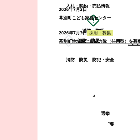
入札・契約・売払情報
2026年7月3日
幕別町こども家庭センター
消防・防災
2026年7月3日
採用・募集
消防・防災
幕別町地域おこし協力隊（任用型）を募
消防
防災
防犯・安全
町政情報
町政情報
監査
広告募集
選挙
町の取り組み
町の概要
町政運営・行政改革