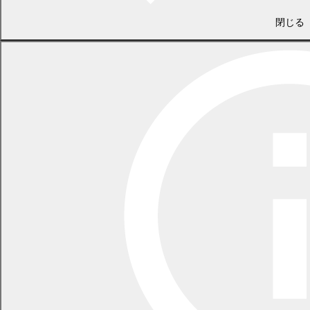
閉じる
議会事務局
電話 0155-54-6626
（土日・祝日を除く平日の午前8時45分から午後5時30分まで
〔12月29日から1月3日までを除く〕）
〒089-0692 北海道中川郡幕別町本町130番地1
LINEで
共有
Facebookで
共有