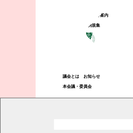
町政への参加
観光地・公共施設等案内
電子掲示場・例規集
幕別町議会
幕別町議会
議会とは
お知らせ
本会議・委員会
現在の位置
トップページ
幕別町議会
本会議・委員会
審議結果
平成18年度審議結果詳細
平成18年第3回臨時会