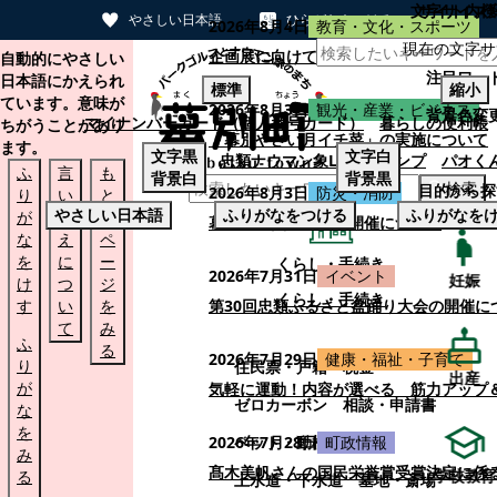
文字サイズ
サイト内検
やさしい日本語
ひらがなをつける
2026年8月4日
教育・文化・スポーツ
現在の文字サ
本文へスキップする
企画展に向けて：安東ウメ子さんとの思
自動的にやさしい
注目ワー
日本語にかえられ
標準
縮小
ています。意味が
2026年8月3日
観光・産業・ビジネス
背景色変
マイナンバーカード（個人番号カード）
暮らしの便利帳
ちがうことがあり
「幕別やさい月イチ菜」の実施について
ます。
文字
黒
文字
白
忠類ナウマン象LINEスタンプ
パオく
ふ
言
も
背景
白
背景
黒
検索
目的から探
2026年8月3日
防災・消防
り
い
と
やさしい日本語
ふりがなをつける
ふりがなを
が
替
の
幕別町防災フェアの開催について
な
え
ペ
を
に
ー
くらし・手続き
2026年7月31日
イベント
妊娠
け
つ
ジ
くらし・手続き
す
い
を
第30回忠類ふるさと盆踊り大会の開催に
て
み
ふ
る
2026年7月29日
健康・福祉・子育て
り
住民票・戸籍
税金
出産
が
気軽に運動！内容が選べる 筋力アップ
ゼロカーボン
相談・申請書
な
を
ペット・動植物
ごみ
2026年7月28日
町政情報
み
髙木美帆さんの国民栄誉賞受賞決定に係
学校教育
る
上水道・下水道
墓地・斎場