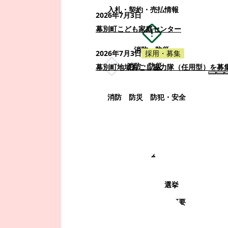
入札・契約・売払情報
2026年7月3日
幕別町こども家庭センター
消防・防災
2026年7月3日
採用・募集
消防・防災
幕別町地域おこし協力隊（任用型）を募
消防
防災
防犯・安全
町政情報
町政情報
監査
広告募集
選挙
町の取り組み
町の概要
町政運営・行政改革