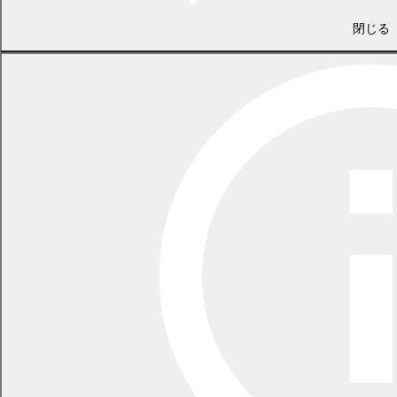
議会事務局
閉じる
電話 0155-54-6626
（土日・祝日を除く平日の午前8時45分から午後5時30分まで
〔12月29日から1月3日までを除く〕）
〒089-0692 北海道中川郡幕別町本町130番地1
LINEで
共有
Facebookで
共有