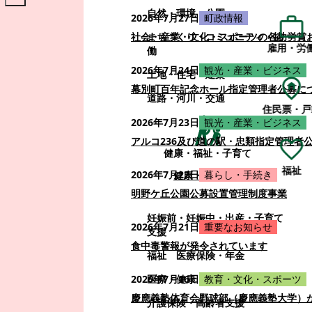
自然・環境・公園
2026年7月27日
町政情報
まちづくり・コミュニティ・協
社会・産業・文化・スポーツの各功労賞
雇用・労
働
2026年7月24日
観光・産業・ビジネス
土地・住宅・建築
幕別町百年記念ホール指定管理者公募に
道路・河川・交通
住民票・戸
2026年7月23日
観光・産業・ビジネス
アルコ236及び道の駅・忠類指定管理者
健康・福祉・子育て
福祉
2026年7月22日
暮らし・手続き
健康・福祉・子育て
明野ケ丘公園公募設置管理制度事業
妊娠前・妊娠中・出産・子育て
2026年7月21日
重要なお知らせ
支援
食中毒警報が発令されています
福祉
医療保険・年金
医療・健康
2026年7月16日
教育・文化・スポーツ
慶應義塾体育会野球部（慶應義塾大学）
介護保険・高齢者支援