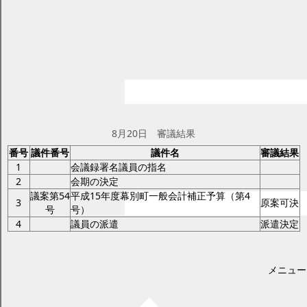
平成15年第4回臨時会
ページID：17001988
更新日2025年2月17日
印刷プレビュー
議事日程と審議結果 平成15年第4回臨
時会
8月20日
8月20日 審議結果
番号
議件番号
議件名
審議結果
1
会議録署名議員の指名
2
会期の決定
議案第54
平成15年度幕別町一般会計補正予算（第4
3
原案可決
号
号）
4
議員の派遣
派遣決定
メニュー