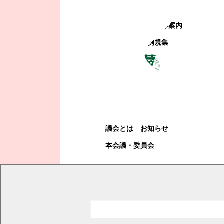
町政への参加
観光地・公共施設等案内
電子掲示場・例規集
幕別町議会
幕別町議会
議会とは
お知らせ
本会議・委員会
現在の位置
トップページ
幕別町議会
本会議・委員会
審議結果
平成15年度審議結果詳細
平成15年第4回臨時会