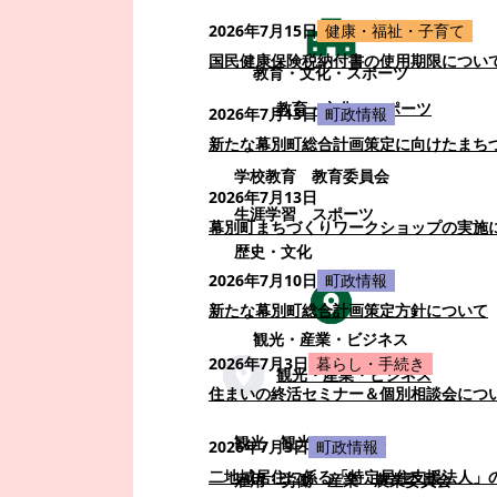
2026年7月15日
健康・福祉・子育て
国民健康保険税納付書の使用期限につい
教育・文化・スポーツ
教育・文化・スポーツ
2026年7月13日
町政情報
新たな幕別町総合計画策定に向けたまち
学校教育
教育委員会
2026年7月13日
生涯学習
スポーツ
幕別町まちづくりワークショップの実施
歴史・文化
2026年7月10日
町政情報
新たな幕別町総合計画策定方針について
観光・産業・ビジネス
2026年7月3日
暮らし・手続き
観光・産業・ビジネス
住まいの終活セミナー＆個別相談会につ
観光
観光・イベント
2026年7月3日
町政情報
二地域居住に係る「特定居住支援法人」
雇用・労働
産業
農業委員会