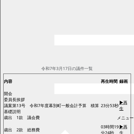
令和7年度予算審査特別委員会
ページID：170013050
更新日2025年3月26日
印刷プレビュー
議会中継（録画中継） 令和7年度各会計
予算審査特別委員会
会議の様子を録画放送でご覧いただけます。
令和7年3月17日(月曜日）
令和7年3月17日の議件一覧
内容
再生時間
録画
開会
委員長挨拶
▶再
議案第13号 令和7年度幕別町一般会計予算 積算
23分53秒
生
基礎説明
歳出 1款 議会費
メニュー
03時間19
▶再
歳出 2款 総務費
分24秒
生