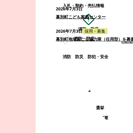
入札・契約・売払情報
2026年7月3日
幕別町こども家庭センター
消防・防災
2026年7月3日
採用・募集
消防・防災
幕別町地域おこし協力隊（任用型）を募
消防
防災
防犯・安全
町政情報
町政情報
監査
広告募集
選挙
町の取り組み
町の概要
町政運営・行政改革