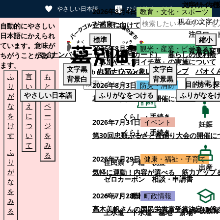
文字サイズ
サイト内検
やさしい日本語
ひらがなをつける
2026年8月4日
教育・文化・スポーツ
現在の文字サ
本文へスキップする
企画展に向けて：安東ウメ子さんとの思
自動的にやさしい
注目ワー
日本語にかえられ
標準
縮小
ています。意味が
2026年8月3日
観光・産業・ビジネス
背景色変
マイナンバーカード（個人番号カード）
暮らしの便利帳
ちがうことがあり
「幕別やさい月イチ菜」の実施について
ます。
文字
黒
文字
白
忠類ナウマン象LINEスタンプ
パオく
ふ
言
も
背景
白
背景
黒
検索
目的から探
2026年8月3日
防災・消防
り
い
と
やさしい日本語
ふりがなをつける
ふりがなを
が
替
の
幕別町防災フェアの開催について
な
え
ペ
を
に
ー
くらし・手続き
2026年7月31日
イベント
妊娠
け
つ
ジ
くらし・手続き
す
い
を
第30回忠類ふるさと盆踊り大会の開催に
て
み
ふ
る
2026年7月29日
健康・福祉・子育て
り
住民票・戸籍
税金
出産
が
気軽に運動！内容が選べる 筋力アップ
ゼロカーボン
相談・申請書
な
を
ペット・動植物
ごみ
2026年7月28日
町政情報
み
髙木美帆さんの国民栄誉賞受賞決定に係
学校教育
る
上水道・下水道
墓地・斎場