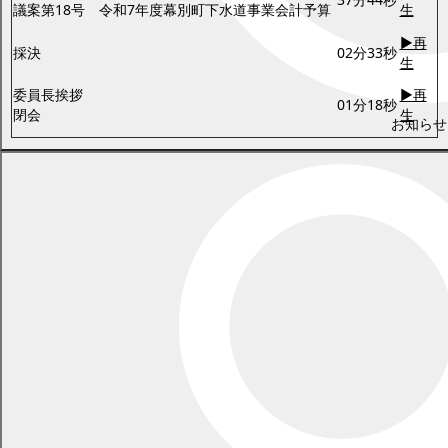
議案第18号 令和7年度幕別町下水道事業会計予算
生
▶再
採決
02分33秒
生
委員長挨拶
▶再
01分18秒
閉会
生
お知らせ
この議会中継は、幕別町議会の公式記録ではありません。
議会中継を多数の方が同時にご覧になった場合、映像の表示に支
障がある場合があります
映像再生時に利用されているパソコンの環境（機種・性能等）や
インターネット接続の回線状況により、映像や音声に不都合が生じ
る場合がありますのでご了承ください。