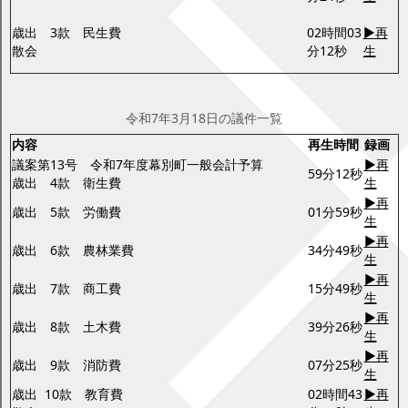
歳出 3款 民生費
02時間03
▶再
散会
分12秒
生
令和7年3月18日(火曜日)
令和7年3月18日の議件一覧
内容
再生時間
録画
議案第13号 令和7年度幕別町一般会計予算
▶再
59分12秒
歳出 4款 衛生費
生
▶再
歳出 5款 労働費
01分59秒
生
▶再
歳出 6款 農林業費
34分49秒
生
▶再
歳出 7款 商工費
15分49秒
生
▶再
歳出 8款 土木費
39分26秒
生
▶再
歳出 9款 消防費
07分25秒
生
歳出 10款 教育費
02時間43
▶再