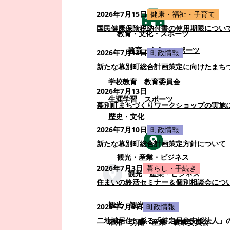
2026年7月15日
健康・福祉・子育て
国民健康保険税納付書の使用期限につい
教育・文化・スポーツ
教育・文化・スポーツ
2026年7月13日
町政情報
新たな幕別町総合計画策定に向けたまち
学校教育
教育委員会
2026年7月13日
生涯学習
スポーツ
幕別町まちづくりワークショップの実施
歴史・文化
2026年7月10日
町政情報
新たな幕別町総合計画策定方針について
観光・産業・ビジネス
2026年7月3日
暮らし・手続き
観光・産業・ビジネス
住まいの終活セミナー＆個別相談会につ
観光
観光・イベント
2026年7月3日
町政情報
二地域居住に係る「特定居住支援法人」
雇用・労働
産業
農業委員会