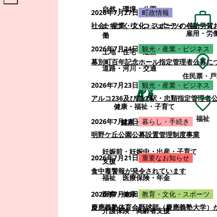
自然・環境・公園
2026年7月27日
町政情報
まちづくり・コミュニティ・協
社会・産業・文化・スポーツの各功労賞
雇用・労
働
2026年7月24日
観光・産業・ビジネス
土地・住宅・建築
幕別町百年記念ホール指定管理者公募に
道路・河川・交通
住民票・戸
2026年7月23日
観光・産業・ビジネス
アルコ236及び道の駅・忠類指定管理者
健康・福祉・子育て
福祉
2026年7月22日
暮らし・手続き
健康・福祉・子育て
明野ケ丘公園公募設置管理制度事業
妊娠前・妊娠中・出産・子育て
2026年7月21日
重要なお知らせ
支援
食中毒警報が発令されています
福祉
医療保険・年金
医療・健康
2026年7月16日
教育・文化・スポーツ
慶應義塾体育会野球部（慶應義塾大学）
介護保険・高齢者支援