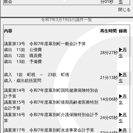
散会
分01秒
生
令和7年3月19日(水曜日)
閉じる
令和7年3月19日の議件一覧
内容
再生時間
録画
議案第13号 令和7年度幕別町一般会計予算
歳出 11款 公債費
▶再
28分27秒
歳出 12款 職員費
生
歳出 13款 予備費
歳入 1款 町税 ～ 23款 町債
▶再
21分13秒
歳入・歳出総括質問
生
議案第14号 令和7年度幕別町国民健康保険特別会
計予算
▶再
14分06秒
議案第15号 令和7年度幕別町後期高齢者医療特別
生
会計予算
議案第16号 令和7年度幕別町介護保険特別会計予
▶再
24分05秒
算
生
議案第17号 令和7年度幕別町水道事業会計予算
▶再
37分44秒