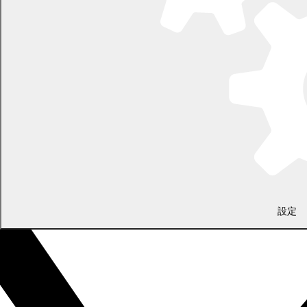
（土日・祝日を除く平日の午前8時45分から午後5時30分まで
〔12月29日から1月3日までを除く〕）
〒089-0692 北海道中川郡幕別町本町130番地1
LINEで
共有
Facebookで
共有
設定