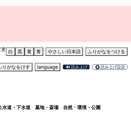
変更
白
黒
黄
青
やさしい日本語
ふりがなをつける
ふりがなをけす
language
読み上げ
読み上げ設定
上水道・下水道
墓地・斎場
自然・環境・公園