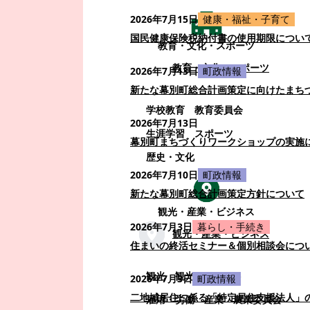
2026年7月15日
健康・福祉・子育て
国民健康保険税納付書の使用期限につい
教育・文化・スポーツ
教育・文化・スポーツ
2026年7月13日
町政情報
新たな幕別町総合計画策定に向けたまち
学校教育
教育委員会
2026年7月13日
生涯学習
スポーツ
幕別町まちづくりワークショップの実施
歴史・文化
2026年7月10日
町政情報
新たな幕別町総合計画策定方針について
観光・産業・ビジネス
2026年7月3日
暮らし・手続き
観光・産業・ビジネス
住まいの終活セミナー＆個別相談会につ
観光
観光・イベント
2026年7月3日
町政情報
二地域居住に係る「特定居住支援法人」
雇用・労働
産業
農業委員会