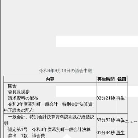
令和3年度決算審査特別委員会
ページID：17009261
更新日2025年2月20日
印刷プレビュー
議会中継（録画中継） 令和3年度各
会計決算審査特別委員会
会議の様子を録画放送でご覧いただけます。
令和4年9月13日(火曜日)
令和4年9月13日の議会中継
内容
再生時間
録画
開会
委員長挨拶
請求資料の配布
02分21秒
再生
令和3年度幕別町一般会計・特別会計決算資
料正誤表の配布
一般会計、特別会計決算資料説明及び総括説
33分52秒
再生
メニュー
明
認定第1号 令和3年度幕別町一般会計決算
01分34秒
再生
歳出 1款 議会費