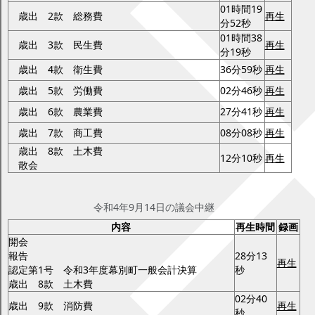
01時間19
歳出 2款 総務費
再生
分52秒
01時間38
歳出 3款 民生費
再生
分19秒
歳出 4款 衛生費
36分59秒
再生
歳出 5款 労働費
02分46秒
再生
歳出 6款 農業費
27分41秒
再生
歳出 7款 商工費
08分08秒
再生
歳出 8款 土木費
12分10秒
再生
散会
令和4年9月14日(水曜日)
令和4年9月14日の議会中継
内容
再生時間
録画
開会
報告
28分13
再生
認定第1号 令和3年度幕別町一般会計決算
秒
歳出 8款 土木費
02分40
歳出 9款 消防費
再生
秒