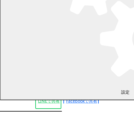
議会事務局
電話 0155-54-6626
（土日・祝日を除く平日の午前8時45分から午後5時30分まで
〔12月29日から1月3日までを除く〕）
〒089-0692 北海道中川郡幕別町本町130番地1
設定
LINEで
共有
Facebookで
共有