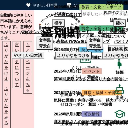
文字サイズ
サイト内検
やさしい日本語
ひらがなをつける
2026年8月4日
教育・文化・スポーツ
現在の文字サ
本文へスキップする
企画展に向けて：安東ウメ子さんとの思
自動的にやさしい
注目ワー
日本語にかえられ
標準
縮小
ています。意味が
2026年8月3日
観光・産業・ビジネス
背景色変
マイナンバーカード（個人番号カード）
暮らしの便利帳
ちがうことがあり
「幕別やさい月イチ菜」の実施について
ます。
文字
黒
文字
白
忠類ナウマン象LINEスタンプ
パオく
ふ
言
も
背景
白
背景
黒
検索
目的から探
2026年8月3日
防災・消防
り
い
と
やさしい日本語
ふりがなをつける
ふりがなを
が
替
の
幕別町防災フェアの開催について
な
え
ペ
を
に
ー
くらし・手続き
2026年7月31日
イベント
妊娠
け
つ
ジ
くらし・手続き
す
い
を
第30回忠類ふるさと盆踊り大会の開催に
て
み
ふ
る
2026年7月29日
健康・福祉・子育て
り
住民票・戸籍
税金
出産
が
気軽に運動！内容が選べる 筋力アップ
ゼロカーボン
相談・申請書
な
を
ペット・動植物
ごみ
2026年7月28日
町政情報
み
髙木美帆さんの国民栄誉賞受賞決定に係
学校教育
る
上水道・下水道
墓地・斎場