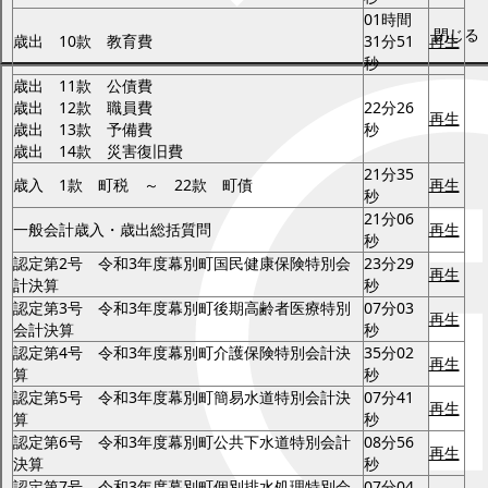
01時間
閉じる
歳出 10款 教育費
31分51
再生
秒
歳出 11款 公債費
歳出 12款 職員費
22分26
再生
歳出 13款 予備費
秒
歳出 14款 災害復旧費
21分35
歳入 1款 町税 ～ 22款 町債
再生
秒
21分06
一般会計歳入・歳出総括質問
再生
秒
認定第2号 令和3年度幕別町国民健康保険特別会
23分29
再生
計決算
秒
認定第3号 令和3年度幕別町後期高齢者医療特別
07分03
再生
会計決算
秒
認定第4号 令和3年度幕別町介護保険特別会計決
35分02
再生
算
秒
認定第5号 令和3年度幕別町簡易水道特別会計決
07分41
再生
算
秒
認定第6号 令和3年度幕別町公共下水道特別会計
08分56
再生
決算
秒
認定第7号 令和3年度幕別町個別排水処理特別会
07分04