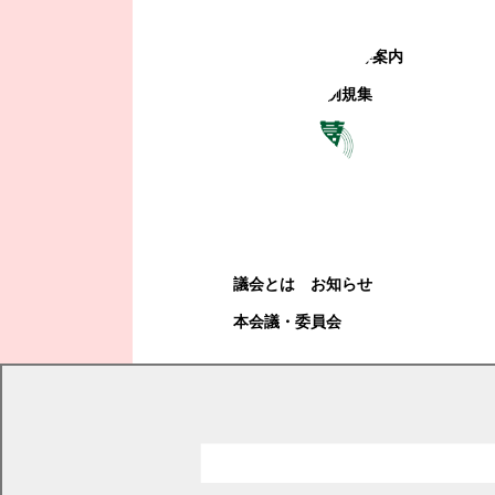
町政への参加
観光地・公共施設等案内
電子掲示場・例規集
幕別町議会
幕別町議会
議会とは
お知らせ
本会議・委員会
現在の位置
トップページ
幕別町議会
本会議・委員会
録画中継
決算審査特別委員会
令和3年度決算審査特別委員会