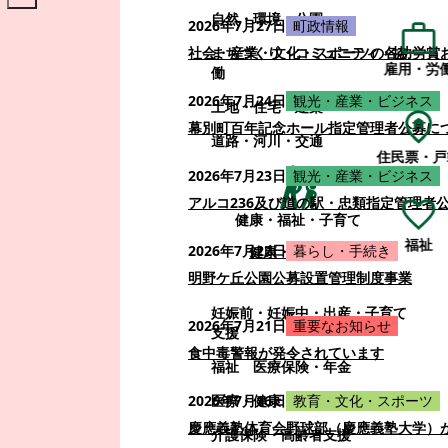
自然・環境・公園
2026年7月27日
町政情報
まちづくり・コミュニティ・協
社会・産業・文化・スポーツの各功労賞
雇用・労
働
2026年7月24日
観光・産業・ビジネス
土地・住宅・建築
幕別町百年記念ホール指定管理者公募に
道路・河川・交通
住民票・戸
2026年7月23日
観光・産業・ビジネス
アルコ236及び道の駅・忠類指定管理者
健康・福祉・子育て
福祉
2026年7月22日
暮らし・手続き
健康・福祉・子育て
明野ケ丘公園公募設置管理制度事業
妊娠前・妊娠中・出産・子育て
2026年7月21日
重要なお知らせ
支援
食中毒警報が発令されています
福祉
医療保険・年金
医療・健康
2026年7月16日
教育・文化・スポーツ
慶應義塾体育会野球部（慶應義塾大学）
介護保険・高齢者支援