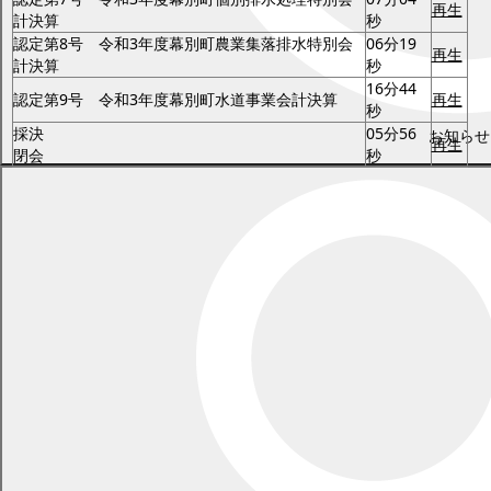
再生
計決算
秒
認定第8号 令和3年度幕別町農業集落排水特別会
06分19
再生
計決算
秒
16分44
認定第9号 令和3年度幕別町水道事業会計決算
再生
秒
採決
05分56
お知らせ
再生
閉会
秒
・議事の都合により、放送日等が変更になる場合があります。
・録画配信の映像および音声は、幕別町議会の公式記録ではありま
せん。
・ページ内の文書、画像、動画、音声に関する権利は幕別町議会に
帰属しています。無断転載を禁じます。
・利用されているインターネット回線などの環境、アプリなどを利
用する端末の環境により、映像や音声が途切れる、または停止する
など正常に視聴できないことがありますのでご了承ください。
・スマートフォン等による視聴は、契約内容によっては通信事業者
から高額な料金が請求される場合がありますので特にご注意くださ
い。
・配信が正常に視聴できない、あるいは視聴することにより何らか
の損害が生じた場合においても、本町議会では一切責任を負いませ
ん。