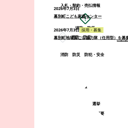
入札・契約・売払情報
2026年7月3日
幕別町こども家庭センター
消防・防災
2026年7月3日
採用・募集
消防・防災
幕別町地域おこし協力隊（任用型）を募
消防
防災
防犯・安全
町政情報
町政情報
監査
広告募集
選挙
町の取り組み
町の概要
町政運営・行政改革