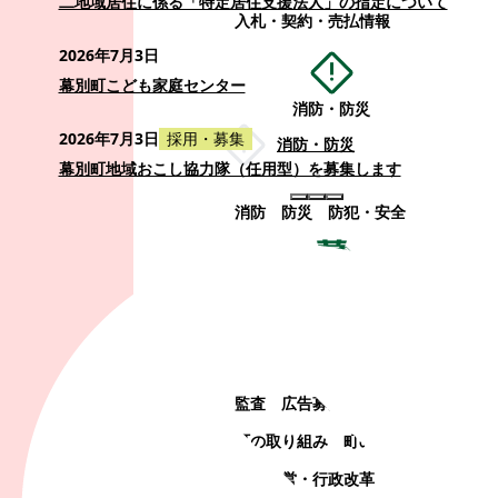
二地域居住に係る「特定居住支援法人」の指定について
入札・契約・売払情報
2026年7月3日
幕別町こども家庭センター
消防・防災
2026年7月3日
採用・募集
消防・防災
幕別町地域おこし協力隊（任用型）を募集します
消防
防災
防犯・安全
町政情報
町政情報
監査
広告募集
選挙
町の取り組み
町の概要
町政運営・行政改革