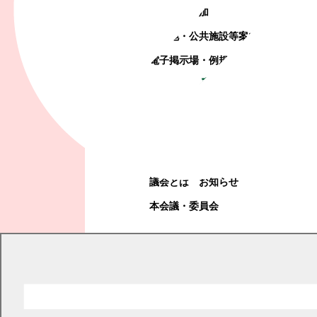
町政への参加
観光地・公共施設等案内
電子掲示場・例規集
幕別町議会
幕別町議会
議会とは
お知らせ
本会議・委員会
現在の位置
トップページ
幕別町議会
本会議・委員会
録画中継
平成27年本議会