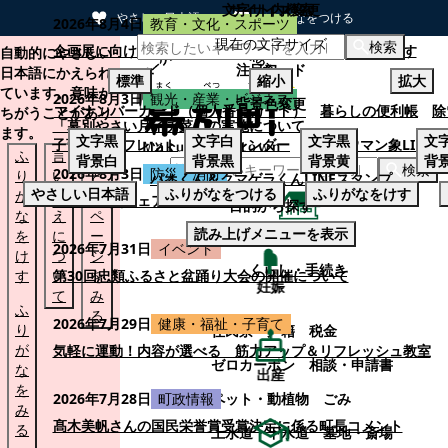
文字サイズ変更
サイト内検索
やさしい日本語
ひらがなをつける
2026年8月4日
教育・文化・スポーツ
現在の文字サイズ
本文へスキップする
検索
企画展に向けて：安東ウメ子さんとの思い出を募集します
自動的にやさしい
注目ワード
日本語にかえられ
標準
縮小
拡大
ています。意味が
2026年8月3日
観光・産業・ビジネス
背景色変更
マイナンバーカード（個人番号カード）
暮らしの便利帳
除
ちがうことがあり
「幕別やさい月イチ菜」の実施について
ます。
文字
黒
文字
白
文字
黒
文
子育てパンフレット
ごみカレンダー
忠類ナウマン象LINE
ふ
言
も
背景
白
背景
黒
背景
黄
背
検索
2026年8月3日
防災・消防
り
い
と
パオくん＆クマゲラくんLINEスタンプ
やさしい日本語
ふりがなをつける
ふりがなをけす
が
替
の
幕別町防災フェアの開催について
目的から探す
な
え
ペ
読み上げメニューを表示
を
に
ー
くらし・手続き
2026年7月31日
イベント
け
つ
ジ
くらし・手続き
す
い
第30回忠類ふるさと盆踊り大会の開催について
を
妊娠
て
み
ふ
る
2026年7月29日
健康・福祉・子育て
り
住民票・戸籍
税金
が
気軽に運動！内容が選べる 筋力アップ＆リフレッシュ教室
ゼロカーボン
相談・申請書
な
出産
を
ペット・動植物
ごみ
2026年7月28日
町政情報
み
髙木美帆さんの国民栄誉賞受賞決定に係る町長コメント
る
上水道・下水道
墓地・斎場