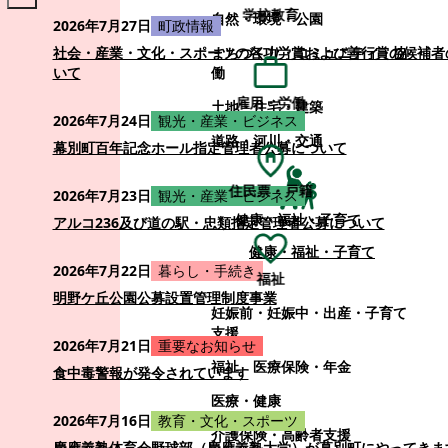
学校教育
自然・環境・公園
2026年7月27日
町政情報
まちづくり・コミュニティ・協
社会・産業・文化・スポーツの各功労賞および善行賞の候補者
働
いて
雇用・労働
土地・住宅・建築
2026年7月24日
観光・産業・ビジネス
道路・河川・交通
幕別町百年記念ホール指定管理者公募について
住民票・戸籍
2026年7月23日
観光・産業・ビジネス
健康・福祉・子育て
アルコ236及び道の駅・忠類指定管理者公募について
健康・福祉・子育て
2026年7月22日
暮らし・手続き
福祉
明野ケ丘公園公募設置管理制度事業
妊娠前・妊娠中・出産・子育て
支援
2026年7月21日
重要なお知らせ
福祉
医療保険・年金
食中毒警報が発令されています
医療・健康
2026年7月16日
教育・文化・スポーツ
介護保険・高齢者支援
慶應義塾体育会野球部（慶應義塾大学）が幕別町にやってきま