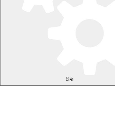
〒089-0692 北海道中川郡幕別町本町130番地1
電話 0155-54-2111
開庁時間：土日・祝日を除く平日の午前8時45分から午後5時30分ま
で
設定