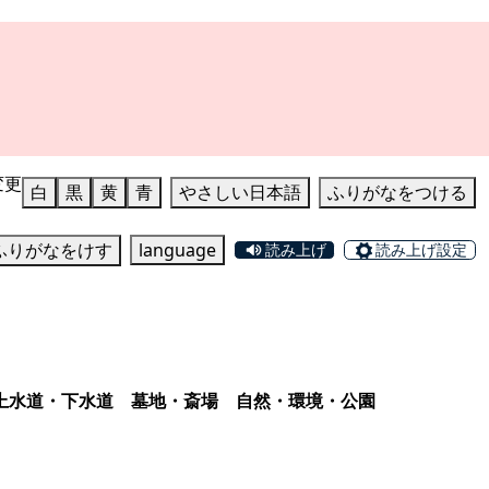
変更
白
黒
黄
青
やさしい日本語
ふりがなをつける
ふりがなをけす
language
読み上げ
読み上げ設定
上水道・下水道
墓地・斎場
自然・環境・公園