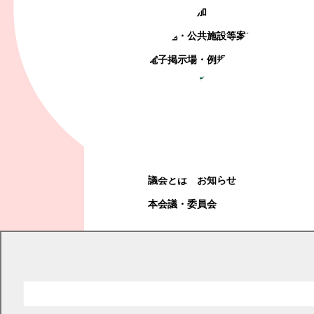
町政への参加
観光地・公共施設等案内
電子掲示場・例規集
幕別町議会
幕別町議会
議会とは
お知らせ
本会議・委員会
現在の位置
トップページ
幕別町議会
議会とは
議会の歴史
議会の歴史