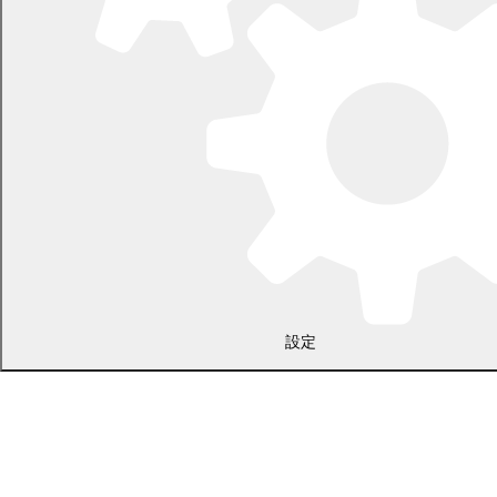
電話 0155-54-2111
開庁時間：土日・祝日を除く平日の午前8時45分から午後5時30分ま
で
設定