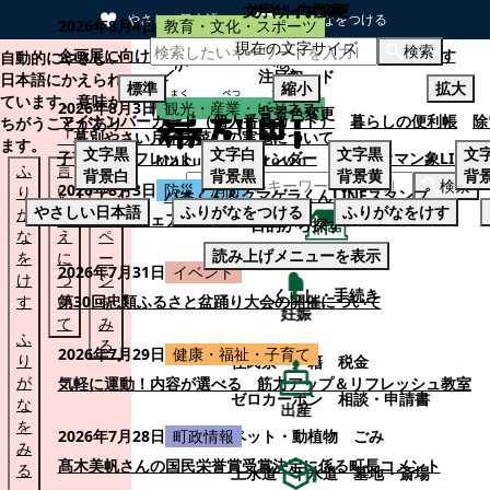
文字サイズ変更
サイト内検索
やさしい日本語
ひらがなをつける
2026年8月4日
教育・文化・スポーツ
現在の文字サイズ
本文へスキップする
検索
企画展に向けて：安東ウメ子さんとの思い出を募集します
自動的にやさしい
注目ワード
日本語にかえられ
標準
縮小
拡大
ています。意味が
2026年8月3日
観光・産業・ビジネス
背景色変更
マイナンバーカード（個人番号カード）
暮らしの便利帳
除
ちがうことがあり
「幕別やさい月イチ菜」の実施について
ます。
文字
黒
文字
白
文字
黒
文
子育てパンフレット
ごみカレンダー
忠類ナウマン象LINE
ふ
言
も
背景
白
背景
黒
背景
黄
背
検索
2026年8月3日
防災・消防
り
い
と
パオくん＆クマゲラくんLINEスタンプ
やさしい日本語
ふりがなをつける
ふりがなをけす
が
替
の
幕別町防災フェアの開催について
目的から探す
な
え
ペ
読み上げメニューを表示
を
に
ー
くらし・手続き
2026年7月31日
イベント
け
つ
ジ
くらし・手続き
す
い
第30回忠類ふるさと盆踊り大会の開催について
を
妊娠
て
み
ふ
る
2026年7月29日
健康・福祉・子育て
り
住民票・戸籍
税金
が
気軽に運動！内容が選べる 筋力アップ＆リフレッシュ教室
ゼロカーボン
相談・申請書
な
出産
を
ペット・動植物
ごみ
2026年7月28日
町政情報
み
髙木美帆さんの国民栄誉賞受賞決定に係る町長コメント
る
上水道・下水道
墓地・斎場