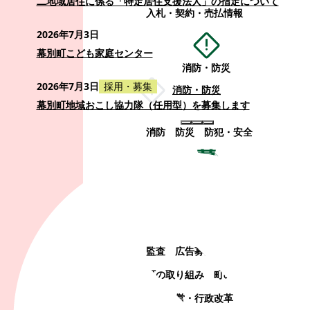
二地域居住に係る「特定居住支援法人」の指定について
入札・契約・売払情報
2026年7月3日
幕別町こども家庭センター
消防・防災
2026年7月3日
採用・募集
消防・防災
幕別町地域おこし協力隊（任用型）を募集します
消防
防災
防犯・安全
町政情報
町政情報
監査
広告募集
選挙
町の取り組み
町の概要
町政運営・行政改革