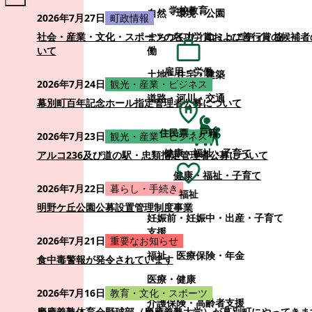
学校教育
自然・環境・公園
2026年7月27日
町政情報
まちづくり・コミュニティ・協
社会・産業・文化・スポーツの各功労賞および善行賞の候補者
働
いて
雇用・労働
土地・住宅・建築
2026年7月24日
観光・産業・ビジネス
道路・河川・交通
幕別町百年記念ホール指定管理者公募について
住民票・戸籍
2026年7月23日
観光・産業・ビジネス
健康・福祉・子育て
アルコ236及び道の駅・忠類指定管理者公募について
健康・福祉・子育て
2026年7月22日
暮らし・手続き
福祉
明野ケ丘公園公募設置管理制度事業
妊娠前・妊娠中・出産・子育て
支援
2026年7月21日
重要なお知らせ
福祉
医療保険・年金
食中毒警報が発令されています
医療・健康
2026年7月16日
教育・文化・スポーツ
介護保険・高齢者支援
慶應義塾体育会野球部（慶應義塾大学）が幕別町にやってきま