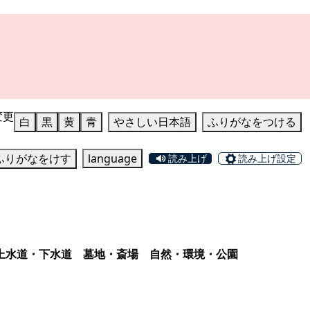
変更
白
黒
黄
青
やさしい日本語
ふりがなをつける
ふりがなをけす
language
読み上げ
読み上げ設定
上水道・下水道
墓地・斎場
自然・環境・公園