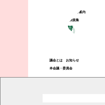
町政への参加
観光地・公共施設等案内
電子掲示場・例規集
幕別町議会
幕別町議会
議会とは
お知らせ
本会議・委員会
現在の位置
トップページ
町政情報
選挙
過去の選挙結果
平成19年（2007年）4月22日 幕別町議会議員選挙 開票結果