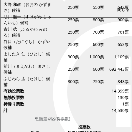
大野 和政（おおの かずま
250票
550票
642票
閉じる
さ）候補
助川 順一（すけがわ じゅ
250票
800票
900票
んいち）候補
古川 稔（ふるかわ みの
250票
700票
761票
る）候補
谷口（たにぐち） かずや
250票
600票
653票
候補
よしたき 仁（ひとし）候
300票
1,000票
1,109票
補
前川（まえかわ） まさし
250票
600票
692.443票
候補
ふじわら 孟（たけし）候
300票
750票
848票
補
有効投票数
14,399票
無効投票数
130票
持帰り票数
1票
計
14,530票
忠類選挙区(得票数)
投票数