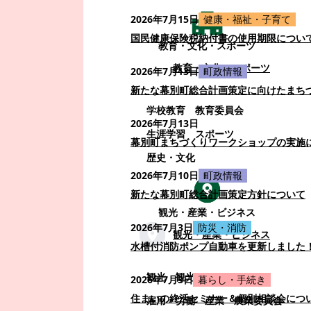
2026年7月15日
健康・福祉・子育て
国民健康保険税納付書の使用期限につい
教育・文化・スポーツ
教育・文化・スポーツ
2026年7月13日
町政情報
新たな幕別町総合計画策定に向けたまち
学校教育
教育委員会
2026年7月13日
生涯学習
スポーツ
幕別町まちづくりワークショップの実施
歴史・文化
2026年7月10日
町政情報
新たな幕別町総合計画策定方針について
観光・産業・ビジネス
2026年7月3日
防災・消防
観光・産業・ビジネス
水槽付消防ポンプ自動車を更新しました
観光
観光・イベント
2026年7月3日
暮らし・手続き
住まいの終活セミナー＆個別相談会につ
雇用・労働
産業
農業委員会