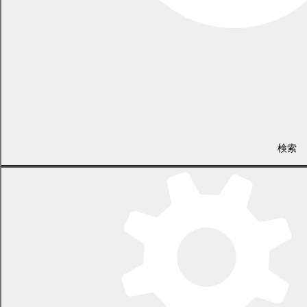
検索
幕別町選挙管理委員会事務局
電話 0155-54-5400
/ FAX 0155-54-5410
（土日・祝日を除く平日の午前8時45分から午後5時30分まで
〔12月29日から1月3日までを除く〕）
〒089-0692 北海道中川郡幕別町本町130番地1