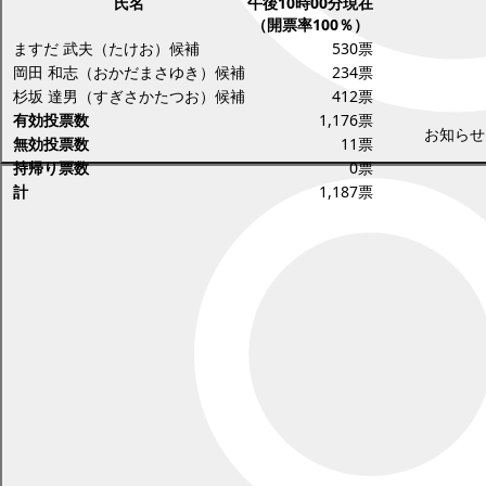
氏名
午後10時00分現在
（開票率100％）
ますだ 武夫（たけお）候補
530票
岡田 和志（おかだまさゆき）候補
234票
杉坂 達男（すぎさかたつお）候補
412票
有効投票数
1,176票
お知らせ
無効投票数
11票
持帰り票数
0票
計
1,187票