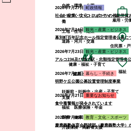
自然・環境・公園
2026年7月27日
町政情報
まちづくり・コミュニティ・協
社会・産業・文化・スポーツの各功労賞
雇用・労
働
2026年7月24日
観光・産業・ビジネス
土地・住宅・建築
幕別町百年記念ホール指定管理者公募に
道路・河川・交通
住民票・戸
2026年7月23日
観光・産業・ビジネス
アルコ236及び道の駅・忠類指定管理者
健康・福祉・子育て
福祉
2026年7月22日
暮らし・手続き
健康・福祉・子育て
明野ケ丘公園公募設置管理制度事業
妊娠前・妊娠中・出産・子育て
2026年7月21日
重要なお知らせ
支援
食中毒警報が発令されています
福祉
医療保険・年金
医療・健康
2026年7月16日
教育・文化・スポーツ
慶應義塾体育会野球部（慶應義塾大学）
介護保険・高齢者支援