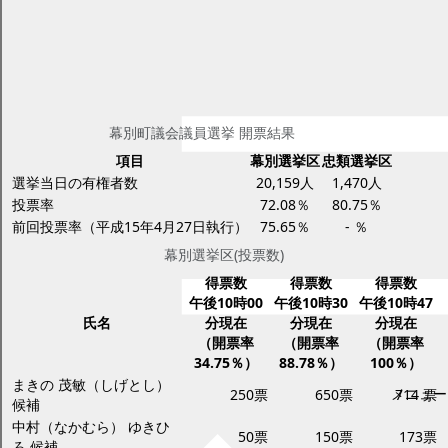
平成19年（2007年）4月22日 幕別
町議会議員選挙 開票結果
ページID：17002182
更新日2025年2月17日
印刷プレビュー
幕別町議会議員選挙 開票結果
項目
幕別選挙区
忠類選挙区
選挙当日の有権者数
20,159人
1,470人
投票率
72.08％
80.75％
前回投票率（平成15年4月27日執行）
75.65％
- ％
幕別選挙区(投票数)
得票数
得票数
得票数
午後10時00
午後10時30
午後10時47
氏名
分現在
分現在
分現在
（開票率
（開票率
（開票率
34.75％）
88.78％）
100％）
まきの 茂敏（しげとし）
メニュー
250票
650票
714 票
候補
中村（なかむら） ゆきひ
50票
150票
173票
ろ 候補