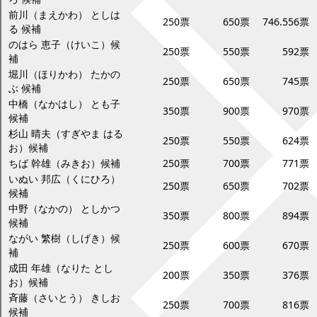
前川（まえかわ） としは
250票
650票
746.556票
る 候補
のはら 恵子（けいこ）候
250票
550票
592票
補
堀川（ほりかわ） たかの
250票
650票
745票
ぶ 候補
中橋（なかはし） とも子
350票
900票
970票
候補
杉山 晴夫（すぎやま はる
250票
550票
624票
お）候補
ちば 幹雄（みきお）候補
250票
700票
771票
いぬい 邦広（くにひろ）
250票
650票
702票
候補
中野（なかの） としかつ
350票
800票
894票
候補
ながい 繁樹（しげき）候
250票
600票
670票
補
成田 年雄（なりた とし
200票
350票
376票
お）候補
斉藤（さいとう） きしお
250票
700票
816票
候補