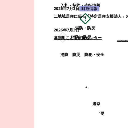
入札・契約・売払情報
2026年7月3日
町政情報
二地域居住に係る「特定居住支援法人」
消防・防災
2026年7月3日
消防・防災
幕別町こども家庭センター
消防
防災
防犯・安全
町政情報
町政情報
監査
広告募集
選挙
町の取り組み
町の概要
町政運営・行政改革