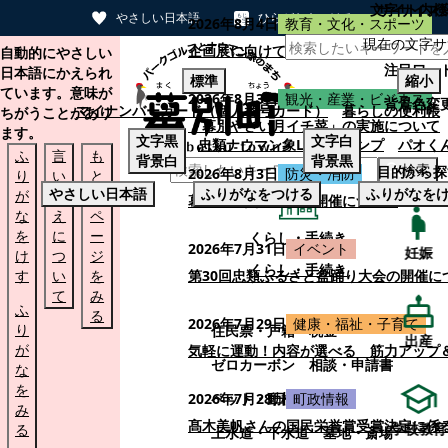
文字サイズ
サイト内検
やさしい日本語
ひらがなをつける
2026年8月4日
教育・文化・スポーツ
現在の文字サ
本文へスキップする
企画展に向けて：安東ウメ子さんとの思
自動的にやさしい
注目ワー
日本語にかえられ
標準
縮小
ています。意味が
2026年8月3日
観光・産業・ビジネス
背景色変
マイナンバーカード（個人番号カード）
暮らしの便利帳
ちがうことがあり
「幕別やさい月イチ菜」の実施について
ます。
文字
黒
文字
白
忠類ナウマン象LINEスタンプ
パオく
ふ
言
も
背景
白
背景
黒
検索
目的から探
2026年8月3日
防災・消防
り
い
と
やさしい日本語
ふりがなをつける
ふりがなを
が
替
の
幕別町防災フェアの開催について
な
え
ペ
を
に
ー
くらし・手続き
2026年7月31日
イベント
妊娠
け
つ
ジ
くらし・手続き
す
い
を
第30回忠類ふるさと盆踊り大会の開催に
て
み
ふ
る
2026年7月29日
健康・福祉・子育て
り
住民票・戸籍
税金
出産
が
気軽に運動！内容が選べる 筋力アップ
ゼロカーボン
相談・申請書
な
を
ペット・動植物
ごみ
2026年7月28日
町政情報
み
髙木美帆さんの国民栄誉賞受賞決定に係
学校教育
る
上水道・下水道
墓地・斎場