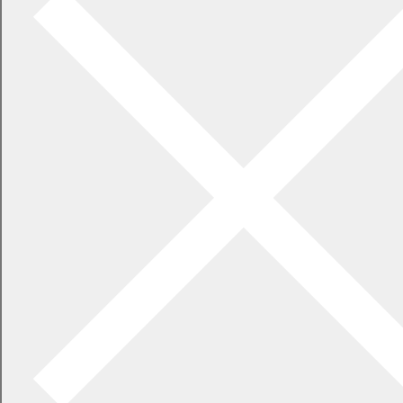
SDGｓ
応援大使
行政ポイント
大学連携
地域おこし協力隊
地域プロジェクトマネージャー
地域活性化起業人
二地域居住
出前講座
都市計画
ふるさと納税
平和事業
電子行政サービス
ふるさと寄付・企業版ふるさと納税
地籍調査
子どもの権利に関する条例