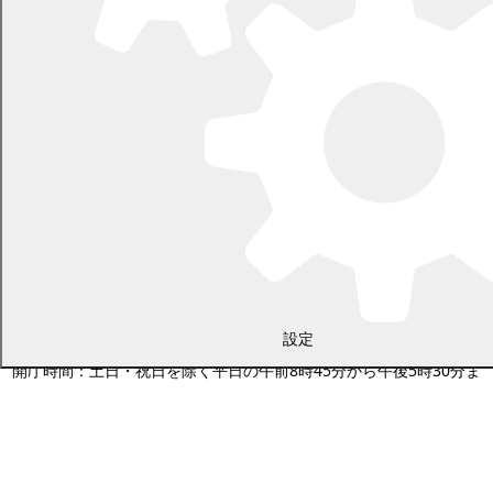
〒089-0692 北海道中川郡幕別町本町130番地1
電話 0155-54-2111
設定
開庁時間：土日・祝日を除く平日の午前8時45分から午後5時30分ま
で