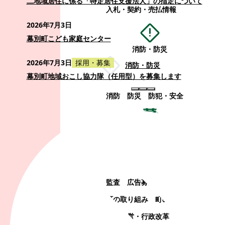
二地域居住に係る「特定居住支援法人」の指定について
入札・契約・売払情報
2026年7月3日
幕別町こども家庭センター
消防・防災
2026年7月3日
採用・募集
消防・防災
幕別町地域おこし協力隊（任用型）を募集します
消防
防災
防犯・安全
町政情報
町政情報
監査
広告募集
選挙
町の取り組み
町の概要
町政運営・行政改革