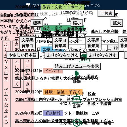
文字サイズ変更
サイト内検索
やさしい日本語
ひらがなをつける
2026年8月4日
教育・文化・スポーツ
現在の文字サイズ
本文へスキップする
検索
企画展に向けて：安東ウメ子さんとの思い出を募集します
自動的にやさしい
注目ワード
日本語にかえられ
標準
縮小
拡大
ています。意味が
2026年8月3日
観光・産業・ビジネス
背景色変更
マイナンバーカード（個人番号カード）
暮らしの便利帳
除
ちがうことがあり
「幕別やさい月イチ菜」の実施について
ます。
文字
黒
文字
白
文字
黒
文
子育てパンフレット
ごみカレンダー
忠類ナウマン象LINE
ふ
言
も
背景
白
背景
黒
背景
黄
背
検索
2026年8月3日
防災・消防
り
い
と
パオくん＆クマゲラくんLINEスタンプ
やさしい日本語
ふりがなをつける
ふりがなをけす
が
替
の
幕別町防災フェアの開催について
目的から探す
な
え
ペ
読み上げメニューを表示
を
に
ー
くらし・手続き
2026年7月31日
イベント
け
つ
ジ
くらし・手続き
す
い
第30回忠類ふるさと盆踊り大会の開催について
を
妊娠
て
み
ふ
る
2026年7月29日
健康・福祉・子育て
り
住民票・戸籍
税金
が
気軽に運動！内容が選べる 筋力アップ＆リフレッシュ教室
ゼロカーボン
相談・申請書
な
出産
を
ペット・動植物
ごみ
2026年7月28日
町政情報
み
髙木美帆さんの国民栄誉賞受賞決定に係る町長コメント
る
上水道・下水道
墓地・斎場