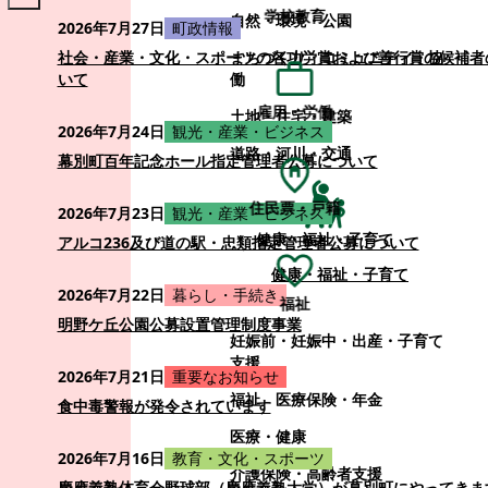
学校教育
自然・環境・公園
2026年7月27日
町政情報
まちづくり・コミュニティ・協
社会・産業・文化・スポーツの各功労賞および善行賞の候補者
働
いて
雇用・労働
土地・住宅・建築
2026年7月24日
観光・産業・ビジネス
道路・河川・交通
幕別町百年記念ホール指定管理者公募について
住民票・戸籍
2026年7月23日
観光・産業・ビジネス
健康・福祉・子育て
アルコ236及び道の駅・忠類指定管理者公募について
健康・福祉・子育て
2026年7月22日
暮らし・手続き
福祉
明野ケ丘公園公募設置管理制度事業
妊娠前・妊娠中・出産・子育て
支援
2026年7月21日
重要なお知らせ
福祉
医療保険・年金
食中毒警報が発令されています
医療・健康
2026年7月16日
教育・文化・スポーツ
介護保険・高齢者支援
慶應義塾体育会野球部（慶應義塾大学）が幕別町にやってきま