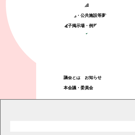
町政への参加
観光地・公共施設等案内
電子掲示場・例規集
幕別町議会
幕別町議会
議会とは
お知らせ
本会議・委員会
現在の位置
トップページ
町政情報
町の取り組み
男女共同参画
男女共同参画