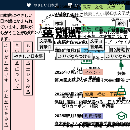
文字サイズ
サイト内検
やさしい日本語
ひらがなをつける
2026年8月4日
教育・文化・スポーツ
現在の文字サ
本文へスキップする
企画展に向けて：安東ウメ子さんとの思
自動的にやさしい
注目ワー
日本語にかえられ
標準
縮小
ています。意味が
2026年8月3日
観光・産業・ビジネス
背景色変
マイナンバーカード（個人番号カード）
暮らしの便利帳
ちがうことがあり
「幕別やさい月イチ菜」の実施について
ます。
文字
黒
文字
白
忠類ナウマン象LINEスタンプ
パオく
ふ
言
も
背景
白
背景
黒
検索
目的から探
2026年8月3日
防災・消防
り
い
と
やさしい日本語
ふりがなをつける
ふりがなを
が
替
の
幕別町防災フェアの開催について
な
え
ペ
を
に
ー
くらし・手続き
2026年7月31日
イベント
妊娠
け
つ
ジ
くらし・手続き
す
い
を
第30回忠類ふるさと盆踊り大会の開催に
て
み
ふ
る
2026年7月29日
健康・福祉・子育て
り
住民票・戸籍
税金
出産
が
気軽に運動！内容が選べる 筋力アップ
ゼロカーボン
相談・申請書
な
を
ペット・動植物
ごみ
2026年7月28日
町政情報
み
髙木美帆さんの国民栄誉賞受賞決定に係
学校教育
る
上水道・下水道
墓地・斎場