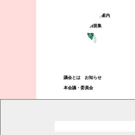
町政への参加
観光地・公共施設等案内
電子掲示場・例規集
幕別町議会
幕別町議会
議会とは
お知らせ
本会議・委員会
現在の位置
トップページ
町政情報
電子掲示場・例規集
告示、公告等
告示、公告等