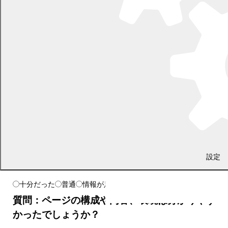
よりよいホームページとするために、みなさまのご意見をお聞
かせください。
質問：お求めの情報が十分掲載されていました
設定
か？
十分だった
普通
情報が足りない
質問：ページの構成や内容、表現は分かりやす
かったでしょうか？