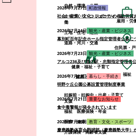
自然・環境・公園
2026年7月27日
町政情報
まちづくり・コミュニティ・協
社会・産業・文化・スポーツの各功労賞
雇用・労
働
2026年7月24日
観光・産業・ビジネス
土地・住宅・建築
幕別町百年記念ホール指定管理者公募に
道路・河川・交通
住民票・戸
2026年7月23日
観光・産業・ビジネス
アルコ236及び道の駅・忠類指定管理者
健康・福祉・子育て
福祉
2026年7月22日
暮らし・手続き
健康・福祉・子育て
明野ケ丘公園公募設置管理制度事業
妊娠前・妊娠中・出産・子育て
2026年7月21日
重要なお知らせ
支援
食中毒警報が発令されています
福祉
医療保険・年金
医療・健康
2026年7月16日
教育・文化・スポーツ
慶應義塾体育会野球部（慶應義塾大学）
介護保険・高齢者支援