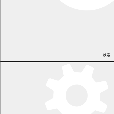
電子掲示場・例規集
電子掲示場
条例
規則
公示送達
幕別町例規集
検索