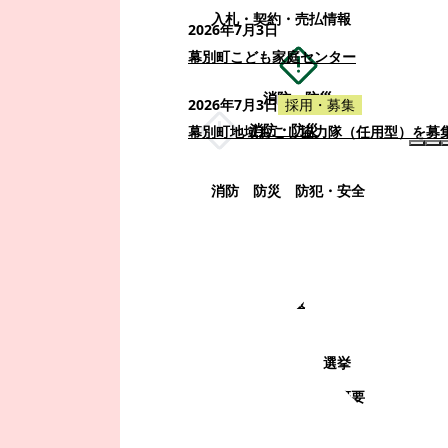
入札・契約・売払情報
2026年7月3日
幕別町こども家庭センター
消防・防災
2026年7月3日
採用・募集
消防・防災
幕別町地域おこし協力隊（任用型）を募
消防
防災
防犯・安全
町政情報
町政情報
監査
広告募集
選挙
町の取り組み
町の概要
町政運営・行政改革