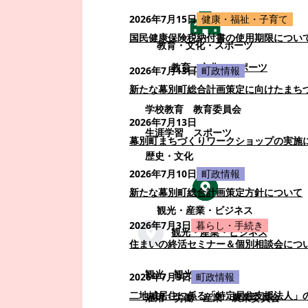
2026年7月15日
健康・福祉・子育て
国民健康保険税納付書の使用期限につい
教育・文化・スポーツ
教育・文化・スポーツ
2026年7月13日
町政情報
新たな幕別町総合計画策定に向けたまち
学校教育
教育委員会
2026年7月13日
生涯学習
スポーツ
幕別町まちづくりワークショップの実施
歴史・文化
2026年7月10日
町政情報
新たな幕別町総合計画策定方針について
観光・産業・ビジネス
2026年7月3日
暮らし・手続き
観光・産業・ビジネス
住まいの終活セミナー＆個別相談会につ
観光
観光・イベント
2026年7月3日
町政情報
二地域居住に係る「特定居住支援法人」
雇用・労働
産業
農業委員会