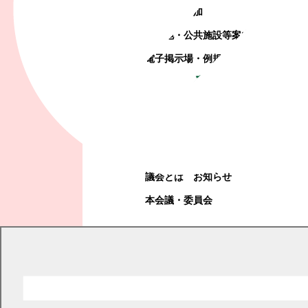
町政への参加
観光地・公共施設等案内
電子掲示場・例規集
幕別町議会
幕別町議会
議会とは
お知らせ
本会議・委員会
現在の位置
トップページ
町政情報
電子掲示場・例規集
規則
規則