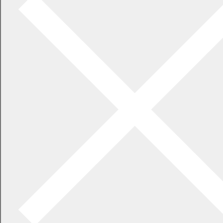
2026年7月21日
食中毒警報が発令されています
2026年5月29日
指定ごみ袋は安定して供給できます
一覧