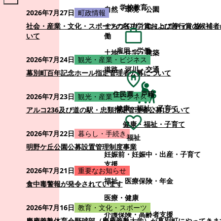
学校教育
自然・環境・公園
2026年7月27日
町政情報
まちづくり・コミュニティ・協
社会・産業・文化・スポーツの各功労賞および善行賞の候補者
働
いて
雇用・労働
土地・住宅・建築
2026年7月24日
観光・産業・ビジネス
道路・河川・交通
幕別町百年記念ホール指定管理者公募について
住民票・戸籍
2026年7月23日
観光・産業・ビジネス
健康・福祉・子育て
アルコ236及び道の駅・忠類指定管理者公募について
健康・福祉・子育て
2026年7月22日
暮らし・手続き
福祉
明野ケ丘公園公募設置管理制度事業
妊娠前・妊娠中・出産・子育て
支援
2026年7月21日
重要なお知らせ
福祉
医療保険・年金
食中毒警報が発令されています
医療・健康
2026年7月16日
教育・文化・スポーツ
介護保険・高齢者支援
慶應義塾体育会野球部（慶應義塾大学）が幕別町にやってきま