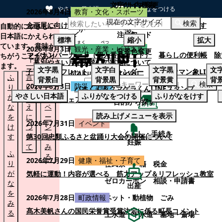
文字サイズ変更
サイト内検索
やさしい日本語
ひらがなをつける
2026年8月4日
教育・文化・スポーツ
現在の文字サイズ
本文へスキップする
検索
企画展に向けて：安東ウメ子さんとの思い出を募集します
自動的にやさしい
注目ワード
日本語にかえられ
標準
縮小
拡大
ています。意味が
2026年8月3日
観光・産業・ビジネス
背景色変更
マイナンバーカード（個人番号カード）
暮らしの便利帳
除
ちがうことがあり
「幕別やさい月イチ菜」の実施について
ます。
文字
黒
文字
白
文字
黒
文
子育てパンフレット
ごみカレンダー
忠類ナウマン象LINE
ふ
言
も
背景
白
背景
黒
背景
黄
背
検索
2026年8月3日
防災・消防
り
い
と
パオくん＆クマゲラくんLINEスタンプ
やさしい日本語
ふりがなをつける
ふりがなをけす
が
替
の
幕別町防災フェアの開催について
目的から探す
な
え
ペ
読み上げメニューを表示
を
に
ー
くらし・手続き
2026年7月31日
イベント
け
つ
ジ
くらし・手続き
す
い
第30回忠類ふるさと盆踊り大会の開催について
を
妊娠
て
み
ふ
る
2026年7月29日
健康・福祉・子育て
り
住民票・戸籍
税金
が
気軽に運動！内容が選べる 筋力アップ＆リフレッシュ教室
ゼロカーボン
相談・申請書
な
出産
を
ペット・動植物
ごみ
2026年7月28日
町政情報
み
髙木美帆さんの国民栄誉賞受賞決定に係る町長コメント
る
上水道・下水道
墓地・斎場