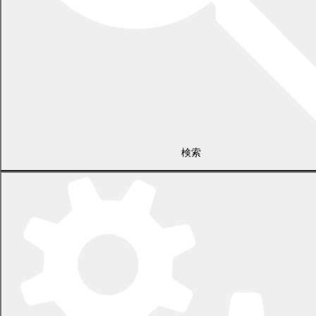
検索
〒089-0692 北海道中川郡幕別町本町130番地1
電話 0155-54-2111
開庁時間：土日・祝日を除く平日の午前8時45分から午後5時30分ま