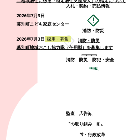
二地域居住に係る「特定居住支援法人」の指定について
入札・契約・売払情報
2026年7月3日
幕別町こども家庭センター
消防・防災
2026年7月3日
採用・募集
消防・防災
幕別町地域おこし協力隊（任用型）を募集します
消防
防災
防犯・安全
町政情報
町政情報
監査
広告募集
選挙
町の取り組み
町の概要
町政運営・行政改革