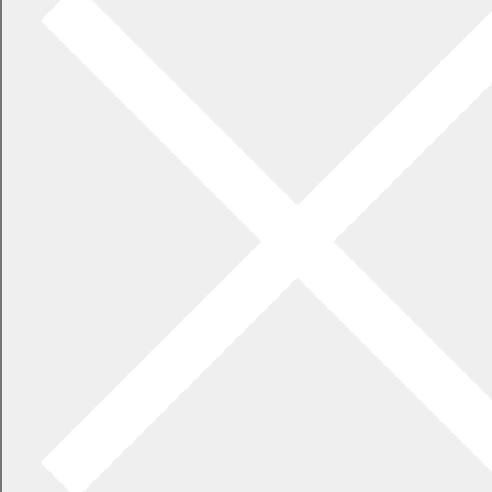
町政情報
広告募集
選挙
町の取り組み
町の概要
町政運営・行政改革
町政への参加
観光地・公共施設等案内
電子掲示場・例規集