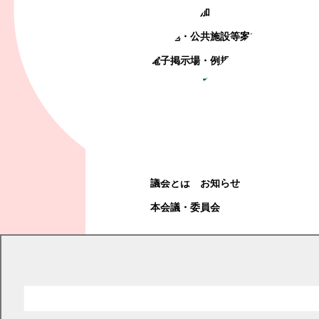
町政への参加
観光地・公共施設等案内
電子掲示場・例規集
幕別町議会
幕別町議会
議会とは
お知らせ
本会議・委員会
現在の位置
トップページ
町政情報
監査
監査