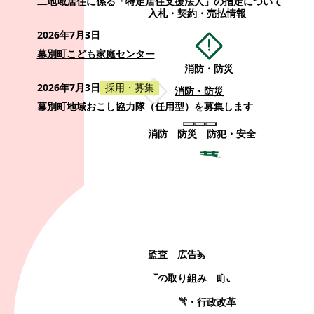
二地域居住に係る「特定居住支援法人」の指定について
入札・契約・売払情報
2026年7月3日
幕別町こども家庭センター
消防・防災
2026年7月3日
採用・募集
消防・防災
幕別町地域おこし協力隊（任用型）を募集します
消防
防災
防犯・安全
町政情報
町政情報
監査
広告募集
選挙
町の取り組み
町の概要
町政運営・行政改革