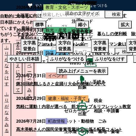
文字サイズ変更
サイト内検索
やさしい日本語
ひらがなをつける
2026年8月4日
教育・文化・スポーツ
現在の文字サイズ
本文へスキップする
検索
企画展に向けて：安東ウメ子さんとの思い出を募集します
自動的にやさしい
注目ワード
日本語にかえられ
標準
縮小
拡大
ています。意味が
2026年8月3日
観光・産業・ビジネス
背景色変更
マイナンバーカード（個人番号カード）
暮らしの便利帳
除
ちがうことがあり
「幕別やさい月イチ菜」の実施について
ます。
文字
黒
文字
白
文字
黒
文
子育てパンフレット
ごみカレンダー
忠類ナウマン象LINE
ふ
言
も
背景
白
背景
黒
背景
黄
背
検索
2026年8月3日
防災・消防
り
い
と
パオくん＆クマゲラくんLINEスタンプ
やさしい日本語
ふりがなをつける
ふりがなをけす
が
替
の
幕別町防災フェアの開催について
目的から探す
な
え
ペ
読み上げメニューを表示
を
に
ー
くらし・手続き
2026年7月31日
イベント
け
つ
ジ
くらし・手続き
す
い
第30回忠類ふるさと盆踊り大会の開催について
を
妊娠
て
み
ふ
る
2026年7月29日
健康・福祉・子育て
り
住民票・戸籍
税金
が
気軽に運動！内容が選べる 筋力アップ＆リフレッシュ教室
ゼロカーボン
相談・申請書
な
出産
を
ペット・動植物
ごみ
2026年7月28日
町政情報
み
髙木美帆さんの国民栄誉賞受賞決定に係る町長コメント
る
上水道・下水道
墓地・斎場