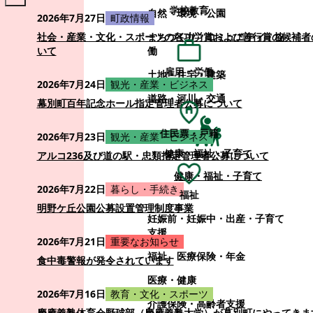
学校教育
自然・環境・公園
2026年7月27日
町政情報
まちづくり・コミュニティ・協
社会・産業・文化・スポーツの各功労賞および善行賞の候補者
働
いて
雇用・労働
土地・住宅・建築
2026年7月24日
観光・産業・ビジネス
道路・河川・交通
幕別町百年記念ホール指定管理者公募について
住民票・戸籍
2026年7月23日
観光・産業・ビジネス
健康・福祉・子育て
アルコ236及び道の駅・忠類指定管理者公募について
健康・福祉・子育て
2026年7月22日
暮らし・手続き
福祉
明野ケ丘公園公募設置管理制度事業
妊娠前・妊娠中・出産・子育て
支援
2026年7月21日
重要なお知らせ
福祉
医療保険・年金
食中毒警報が発令されています
医療・健康
2026年7月16日
教育・文化・スポーツ
介護保険・高齢者支援
慶應義塾体育会野球部（慶應義塾大学）が幕別町にやってきま