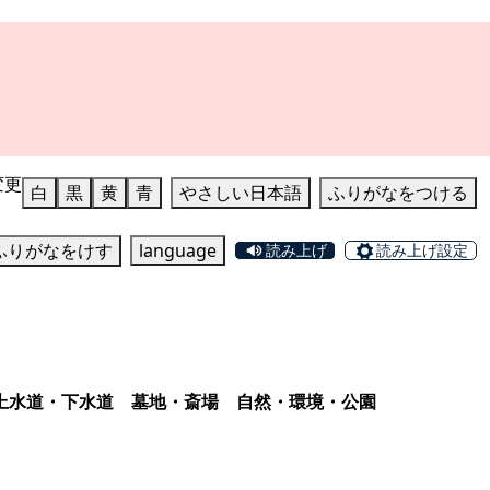
変更
白
黒
黄
青
やさしい日本語
ふりがなをつける
ふりがなをけす
language
読み上げ
読み上げ設定
上水道・下水道
墓地・斎場
自然・環境・公園