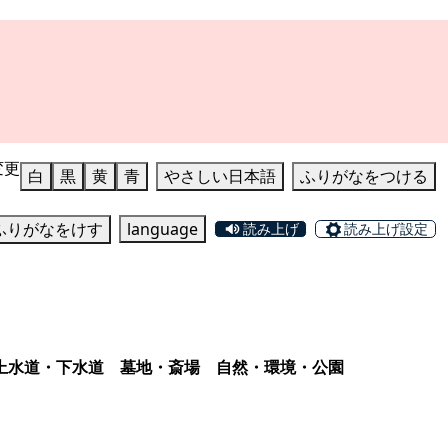
変更
白
黒
黄
青
やさしい日本語
ふりがなをつける
ふりがなをけす
language
読み上げ
読み上げ設定
上水道・下水道
墓地・斎場
自然・環境・公園