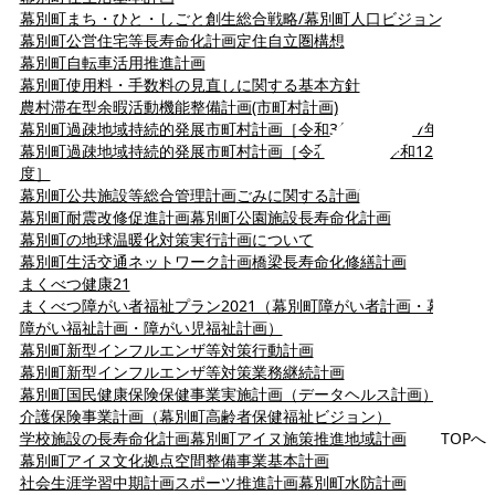
幕別町まち・ひと・しごと創生総合戦略/幕別町人口ビジョン
幕別町公営住宅等長寿命化計画
定住自立圏構想
幕別町自転車活用推進計画
幕別町使用料・手数料の見直しに関する基本方針
農村滞在型余暇活動機能整備計画(市町村計画)
幕別町過疎地域持続的発展市町村計画［令和3年度～令和7年度］
幕別町過疎地域持続的発展市町村計画［令和8年度～令和12年
度］
幕別町公共施設等総合管理計画
ごみに関する計画
幕別町耐震改修促進計画
幕別町公園施設長寿命化計画
幕別町の地球温暖化対策実行計画について
幕別町生活交通ネットワーク計画
橋梁長寿命化修繕計画
まく­べつ健康2­1
まくべつ障がい者福祉プラン2021（幕別町障がい者計画・幕別町
障がい福祉計画・障がい児福祉計画）
幕別町新型インフルエンザ等対策行動計画
幕別町新型インフルエンザ等対策業務継続計画
幕別町国民健康保険保健事業実施計画（データヘルス計画）
介護保険事業計画（幕別町高齢者保健福祉ビジョン）
学校施設の長寿命化計画
幕別町アイヌ施策推進地域計画
TOPへ
幕別町アイヌ文化拠点空間整備事業基本計画
社会生涯学習中期計画
スポーツ推進計画
幕別町水防計画