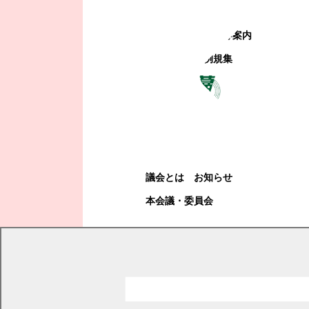
町政への参加
観光地・公共施設等案内
電子掲示場・例規集
幕別町議会
幕別町議会
議会とは
お知らせ
本会議・委員会
現在の位置
トップページ
町政情報
町政運営・行政改革
町の計画・ビジョン
保健福祉センター 長寿命化（個別施設）計画