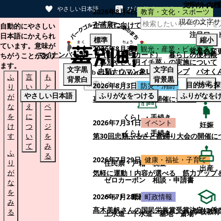
文字サイズ
サイト内検
やさしい日本語
ひらがなをつける
2026年8月4日
教育・文化・スポーツ
現在の文字サ
本文へスキップする
企画展に向けて：安東ウメ子さんとの思
自動的にやさしい
注目ワー
日本語にかえられ
標準
縮小
ています。意味が
2026年8月3日
観光・産業・ビジネス
背景色変
マイナンバーカード（個人番号カード）
暮らしの便利帳
ちがうことがあり
「幕別やさい月イチ菜」の実施について
ます。
文字
黒
文字
白
忠類ナウマン象LINEスタンプ
パオく
ふ
言
も
背景
白
背景
黒
検索
目的から探
2026年8月3日
防災・消防
り
い
と
やさしい日本語
ふりがなをつける
ふりがなを
が
替
の
幕別町防災フェアの開催について
な
え
ペ
を
に
ー
くらし・手続き
2026年7月31日
イベント
妊娠
け
つ
ジ
くらし・手続き
す
い
を
第30回忠類ふるさと盆踊り大会の開催に
て
み
ふ
る
2026年7月29日
健康・福祉・子育て
り
住民票・戸籍
税金
出産
が
気軽に運動！内容が選べる 筋力アップ
ゼロカーボン
相談・申請書
な
を
ペット・動植物
ごみ
2026年7月28日
町政情報
み
髙木美帆さんの国民栄誉賞受賞決定に係
学校教育
る
上水道・下水道
墓地・斎場