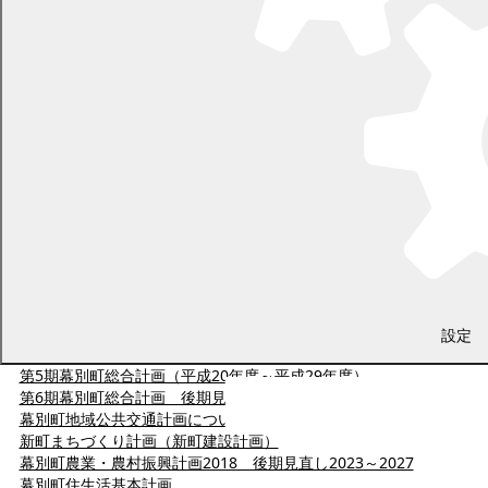
町の計画・ビジョン
幕別町食育推進計画
幕別町強靱化計画
幕別町こども計画
幕別町社会教育施設長寿命化計画
幕別町地域福祉計画
第2期幕別町子ども・子育て支援事業計画
幕別町緑の基本計画（令和3年3月27日策定）
幕別町都市計画マスタープラン（令和3年3月27日策定）
設定
第5期幕別町総合計画（平成20年度～平成29年度）
第5期幕別町総合計画（平成20年度～平成29年度）
第6期幕別町総合計画 後期見直し計画
第6期幕別町総合計画
幕別町地域公共交通計画について
新町まちづくり計画（新町建設計画）
幕別町農業・農村振興計画2018 後期見直し2023～2027
幕別町住生活基本計画