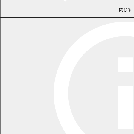
電話 0155-54-6612
/ FAX 0155-54-3839
閉じる
（土日・祝日を除く平日の午前8時45分から午後5時30分まで
〔12月29日から1月3日までを除く〕）
〒089-0692 北海道中川郡幕別町本町130番地1
LINEで
共有
Facebookで
共有