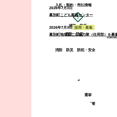
入札・契約・売払情報
2026年7月3日
幕別町こども家庭センター
消防・防災
2026年7月3日
採用・募集
消防・防災
幕別町地域おこし協力隊（任用型）を募
消防
防災
防犯・安全
町政情報
町政情報
監査
広告募集
選挙
町の取り組み
町の概要
町政運営・行政改革