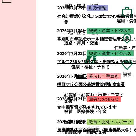
自然・環境・公園
2026年7月27日
町政情報
まちづくり・コミュニティ・協
社会・産業・文化・スポーツの各功労賞
雇用・労
働
2026年7月24日
観光・産業・ビジネス
土地・住宅・建築
幕別町百年記念ホール指定管理者公募に
道路・河川・交通
住民票・戸
2026年7月23日
観光・産業・ビジネス
アルコ236及び道の駅・忠類指定管理者
健康・福祉・子育て
福祉
2026年7月22日
暮らし・手続き
健康・福祉・子育て
明野ケ丘公園公募設置管理制度事業
妊娠前・妊娠中・出産・子育て
2026年7月21日
重要なお知らせ
支援
食中毒警報が発令されています
福祉
医療保険・年金
医療・健康
2026年7月16日
教育・文化・スポーツ
慶應義塾体育会野球部（慶應義塾大学）
介護保険・高齢者支援