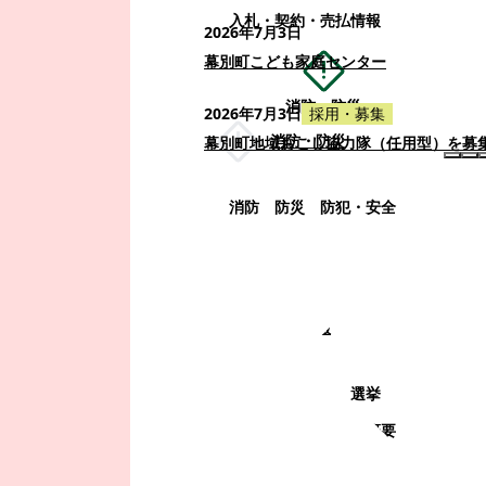
入札・契約・売払情報
2026年7月3日
幕別町こども家庭センター
消防・防災
2026年7月3日
採用・募集
消防・防災
幕別町地域おこし協力隊（任用型）を募
消防
防災
防犯・安全
町政情報
町政情報
監査
広告募集
選挙
町の取り組み
町の概要
町政運営・行政改革