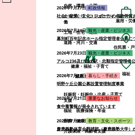
自然・環境・公園
2026年7月27日
町政情報
まちづくり・コミュニティ・協
社会・産業・文化・スポーツの各功労賞
雇用・労
働
2026年7月24日
観光・産業・ビジネス
土地・住宅・建築
幕別町百年記念ホール指定管理者公募に
道路・河川・交通
住民票・戸
2026年7月23日
観光・産業・ビジネス
アルコ236及び道の駅・忠類指定管理者
健康・福祉・子育て
福祉
2026年7月22日
暮らし・手続き
健康・福祉・子育て
明野ケ丘公園公募設置管理制度事業
妊娠前・妊娠中・出産・子育て
2026年7月21日
重要なお知らせ
支援
食中毒警報が発令されています
福祉
医療保険・年金
医療・健康
2026年7月16日
教育・文化・スポーツ
慶應義塾体育会野球部（慶應義塾大学）
介護保険・高齢者支援