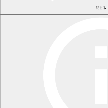
閉じる
総務課 情報管理係
電話 0155-54-6608
/ FAX 0155-54-3727
（土日・祝日を除く平日の午前8時45分から午後5時30分まで
〔12月29日から1月3日までを除く〕）
〒089-0692 北海道中川郡幕別町本町130番地1
LINEで
共有
Facebookで
共有