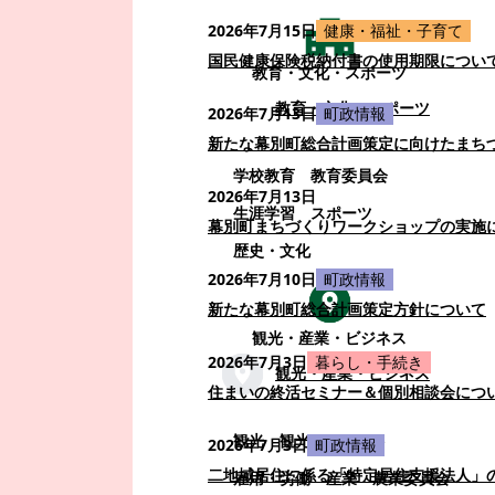
2026年7月15日
健康・福祉・子育て
国民健康保険税納付書の使用期限につい
教育・文化・スポーツ
教育・文化・スポーツ
2026年7月13日
町政情報
新たな幕別町総合計画策定に向けたまち
学校教育
教育委員会
2026年7月13日
生涯学習
スポーツ
幕別町まちづくりワークショップの実施
歴史・文化
2026年7月10日
町政情報
新たな幕別町総合計画策定方針について
観光・産業・ビジネス
2026年7月3日
暮らし・手続き
観光・産業・ビジネス
住まいの終活セミナー＆個別相談会につ
観光
観光・イベント
2026年7月3日
町政情報
二地域居住に係る「特定居住支援法人」
雇用・労働
産業
農業委員会