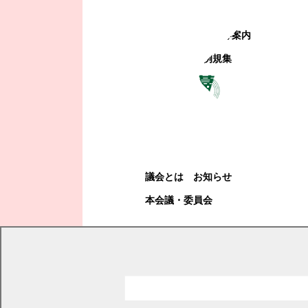
町政への参加
観光地・公共施設等案内
電子掲示場・例規集
幕別町議会
幕別町議会
議会とは
お知らせ
本会議・委員会
現在の位置
トップページ
町政情報
町政運営・行政改革
情報公開・個人情報保護
サイバーセキュリティを確保するための方針