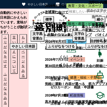
文字サイズ
サイト内検
やさしい日本語
ひらがなをつける
2026年8月4日
教育・文化・スポーツ
現在の文字サ
本文へスキップする
企画展に向けて：安東ウメ子さんとの思
自動的にやさしい
注目ワー
日本語にかえられ
標準
縮小
ています。意味が
2026年8月3日
観光・産業・ビジネス
背景色変
マイナンバーカード（個人番号カード）
暮らしの便利帳
ちがうことがあり
「幕別やさい月イチ菜」の実施について
ます。
文字
黒
文字
白
忠類ナウマン象LINEスタンプ
パオく
ふ
言
も
背景
白
背景
黒
検索
目的から探
2026年8月3日
防災・消防
り
い
と
やさしい日本語
ふりがなをつける
ふりがなを
が
替
の
幕別町防災フェアの開催について
な
え
ペ
を
に
ー
くらし・手続き
2026年7月31日
イベント
妊娠
け
つ
ジ
くらし・手続き
す
い
を
第30回忠類ふるさと盆踊り大会の開催に
て
み
ふ
る
2026年7月29日
健康・福祉・子育て
り
住民票・戸籍
税金
出産
が
気軽に運動！内容が選べる 筋力アップ
ゼロカーボン
相談・申請書
な
を
ペット・動植物
ごみ
2026年7月28日
町政情報
み
髙木美帆さんの国民栄誉賞受賞決定に係
学校教育
る
上水道・下水道
墓地・斎場