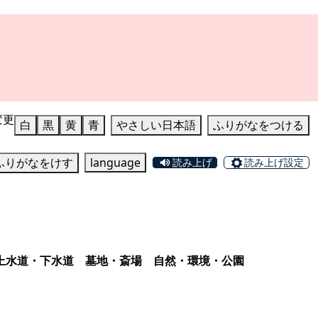
変更
白
黒
黄
青
やさしい日本語
ふりがなをつける
ふりがなをけす
language
読み上げ
読み上げ設定
上水道・下水道
墓地・斎場
自然・環境・公園