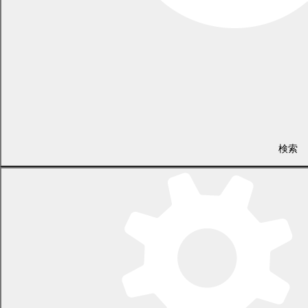
政策推進課 政策推進担当
電話 0155-54-6610
/ FAX 0155-54-3727
（土日・祝日を除く平日の午前8時45分から午後5時30分まで
〔12月29日から1月3日までを除く〕）
〒089-0692 北海道中川郡幕別町本町130番地1
検索
LINEで
共有
Facebookで
共有