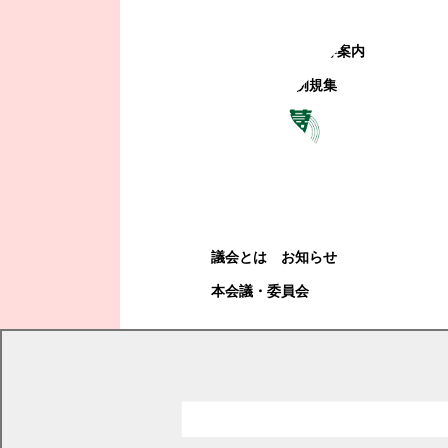
町政への参加
観光地・公共施設等案内
電子掲示場・例規集
幕別町議会
幕別町議会
議会とは
お知らせ
本会議・委員会
現在の位置
トップページ
町政情報
町の概要
広報まくべつ
2015年
広報まくべつ 2015年3月号