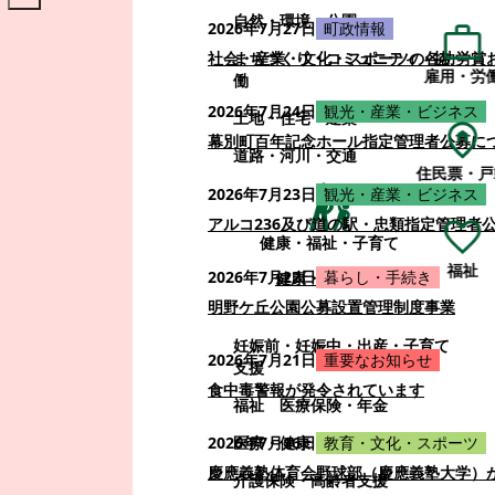
自然・環境・公園
2026年7月27日
町政情報
まちづくり・コミュニティ・協
社会・産業・文化・スポーツの各功労賞
雇用・労
働
2026年7月24日
観光・産業・ビジネス
土地・住宅・建築
幕別町百年記念ホール指定管理者公募に
道路・河川・交通
住民票・戸
2026年7月23日
観光・産業・ビジネス
アルコ236及び道の駅・忠類指定管理者
健康・福祉・子育て
福祉
2026年7月22日
暮らし・手続き
健康・福祉・子育て
明野ケ丘公園公募設置管理制度事業
妊娠前・妊娠中・出産・子育て
2026年7月21日
重要なお知らせ
支援
食中毒警報が発令されています
福祉
医療保険・年金
医療・健康
2026年7月16日
教育・文化・スポーツ
慶應義塾体育会野球部（慶應義塾大学）
介護保険・高齢者支援