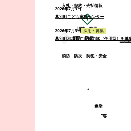
入札・契約・売払情報
2026年7月3日
幕別町こども家庭センター
消防・防災
2026年7月3日
採用・募集
消防・防災
幕別町地域おこし協力隊（任用型）を募
消防
防災
防犯・安全
町政情報
町政情報
監査
広告募集
選挙
町の取り組み
町の概要
町政運営・行政改革