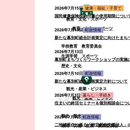
2026年7月15日
健康・福祉・子育て
国民健康保険税納付書の使用期限につい
教育・文化・スポーツ
教育・文化・スポーツ
2026年7月13日
町政情報
新たな幕別町総合計画策定に向けたまち
学校教育
教育委員会
2026年7月13日
生涯学習
スポーツ
幕別町まちづくりワークショップの実施
歴史・文化
2026年7月10日
町政情報
新たな幕別町総合計画策定方針について
観光・産業・ビジネス
2026年7月3日
暮らし・手続き
観光・産業・ビジネス
住まいの終活セミナー＆個別相談会につ
観光
観光・イベント
2026年7月3日
町政情報
二地域居住に係る「特定居住支援法人」
雇用・労働
産業
農業委員会