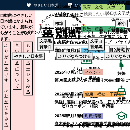
文字サイズ
サイト内検
やさしい日本語
ひらがなをつける
2026年8月4日
教育・文化・スポーツ
現在の文字サ
本文へスキップする
企画展に向けて：安東ウメ子さんとの思
自動的にやさしい
注目ワー
日本語にかえられ
標準
縮小
ています。意味が
2026年8月3日
観光・産業・ビジネス
背景色変
マイナンバーカード（個人番号カード）
暮らしの便利帳
ちがうことがあり
「幕別やさい月イチ菜」の実施について
ます。
文字
黒
文字
白
忠類ナウマン象LINEスタンプ
パオく
ふ
言
も
背景
白
背景
黒
検索
目的から探
2026年8月3日
防災・消防
り
い
と
やさしい日本語
ふりがなをつける
ふりがなを
が
替
の
幕別町防災フェアの開催について
な
え
ペ
を
に
ー
くらし・手続き
2026年7月31日
イベント
妊娠
け
つ
ジ
くらし・手続き
す
い
を
第30回忠類ふるさと盆踊り大会の開催に
て
み
ふ
る
2026年7月29日
健康・福祉・子育て
り
住民票・戸籍
税金
出産
が
気軽に運動！内容が選べる 筋力アップ
ゼロカーボン
相談・申請書
な
を
ペット・動植物
ごみ
2026年7月28日
町政情報
み
髙木美帆さんの国民栄誉賞受賞決定に係
学校教育
る
上水道・下水道
墓地・斎場