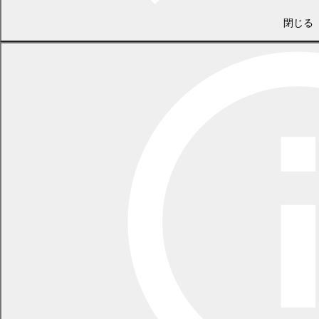
PDF 1960.2 KB)
閉じる
26～27ページ
(
百年記念ホール・図書館
PDF 1470.1 KB)
28ページ
(
PDF
くらしのカレンダー
776.3 KB)
広報3月号
(
PDF
全ページ
3912.8 KB)
前の記事
次の記事
当サイトでは、一部のコンテンツをPDF形式で提供しております。
PDFファイルをご覧いただくには、Adobe Acrobat Readerが必要
です。お持ちでない場合は、以下のリンクからダウンロードしてご
利用ください。
Adobe Acrobat Readerのダウンロードページ