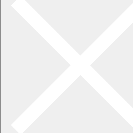
月曜日
ママカフェ
子育て
午前10時00分～
札内コミュニティプラザ
4
日
火曜日
あそびの広場
子育て
午前10時00分～
幕別認定こども園
5
日
水曜日
ママカフェ（要予約）
子育て