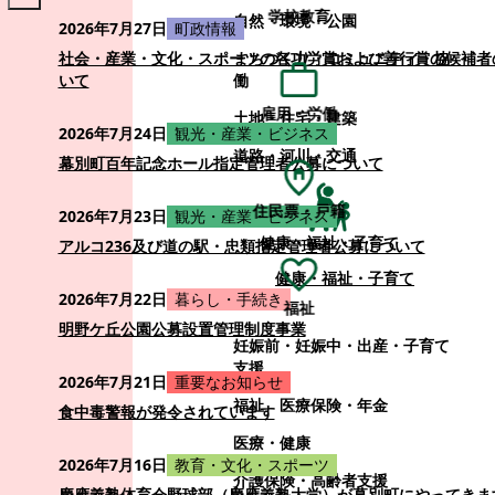
学校教育
自然・環境・公園
2026年7月27日
町政情報
まちづくり・コミュニティ・協
社会・産業・文化・スポーツの各功労賞および善行賞の候補者
働
いて
雇用・労働
土地・住宅・建築
2026年7月24日
観光・産業・ビジネス
道路・河川・交通
幕別町百年記念ホール指定管理者公募について
住民票・戸籍
2026年7月23日
観光・産業・ビジネス
健康・福祉・子育て
アルコ236及び道の駅・忠類指定管理者公募について
健康・福祉・子育て
2026年7月22日
暮らし・手続き
福祉
明野ケ丘公園公募設置管理制度事業
妊娠前・妊娠中・出産・子育て
支援
2026年7月21日
重要なお知らせ
福祉
医療保険・年金
食中毒警報が発令されています
医療・健康
2026年7月16日
教育・文化・スポーツ
介護保険・高齢者支援
慶應義塾体育会野球部（慶應義塾大学）が幕別町にやってきま