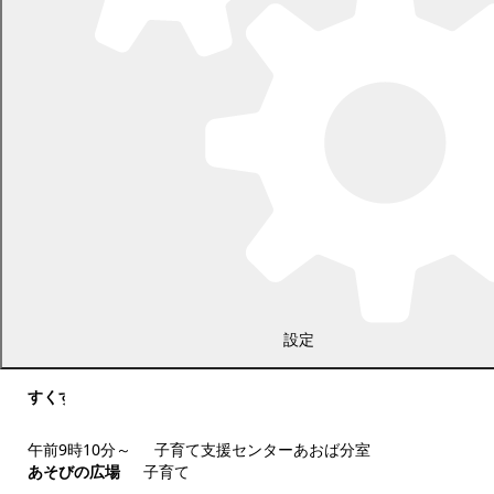
16
日
日曜日
17
日
月曜日
18
日
火曜日
設定
すくすくサロン
子育て
午前9時10分～
子育て支援センターあおば分室
あそびの広場
子育て