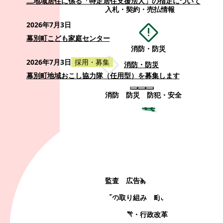
二地域居住に係る「特定居住支援法人」の指定について
入札・契約・売払情報
2026年7月3日
幕別町こども家庭センター
消防・防災
2026年7月3日
採用・募集
消防・防災
幕別町地域おこし協力隊（任用型）を募集します
消防
防災
防犯・安全
町政情報
町政情報
監査
広告募集
選挙
町の取り組み
町の概要
町政運営・行政改革