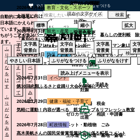
文字サイズ変更
サイト内検索
やさしい日本語
ひらがなをつける
2026年8月4日
教育・文化・スポーツ
現在の文字サイズ
本文へスキップする
検索
企画展に向けて：安東ウメ子さんとの思い出を募集します
自動的にやさしい
注目ワード
日本語にかえられ
標準
縮小
拡大
ています。意味が
2026年8月3日
観光・産業・ビジネス
背景色変更
マイナンバーカード（個人番号カード）
暮らしの便利帳
除
ちがうことがあり
「幕別やさい月イチ菜」の実施について
ます。
文字
黒
文字
白
文字
黒
文
子育てパンフレット
ごみカレンダー
忠類ナウマン象LINE
ふ
言
も
背景
白
背景
黒
背景
黄
背
検索
2026年8月3日
防災・消防
り
い
と
パオくん＆クマゲラくんLINEスタンプ
やさしい日本語
ふりがなをつける
ふりがなをけす
が
替
の
幕別町防災フェアの開催について
目的から探す
な
え
ペ
読み上げメニューを表示
を
に
ー
くらし・手続き
2026年7月31日
イベント
け
つ
ジ
くらし・手続き
す
い
第30回忠類ふるさと盆踊り大会の開催について
を
妊娠
て
み
ふ
る
2026年7月29日
健康・福祉・子育て
り
住民票・戸籍
税金
が
気軽に運動！内容が選べる 筋力アップ＆リフレッシュ教室
ゼロカーボン
相談・申請書
な
出産
を
ペット・動植物
ごみ
2026年7月28日
町政情報
み
髙木美帆さんの国民栄誉賞受賞決定に係る町長コメント
る
上水道・下水道
墓地・斎場