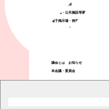
町政への参加
観光地・公共施設等案内
電子掲示場・例規集
幕別町議会
幕別町議会
議会とは
お知らせ
本会議・委員会
現在の位置
トップページ
カレンダーから探す
イベントがある日のみ表示する