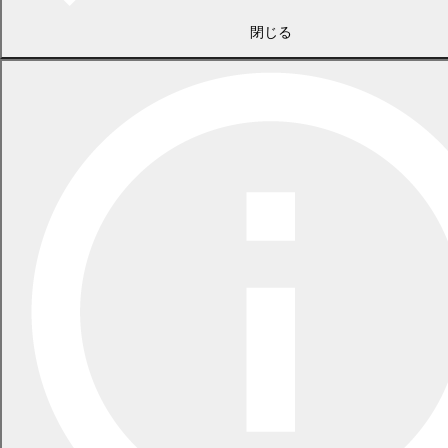
午前10時00分～
札内コミュニティプラザ
閉じる
6
日
木曜日
移動あそびの広場
子育て
午前10時00分～
図書館本館
7
日
金曜日
パパママ教室
子育て
午後6時30分～
札内コミュニティプラザ
8
日