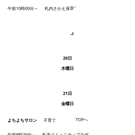
午前10時00分～
札内さかえ保育所
19
日
水曜日
20
日
木曜日
21
日
金曜日
TOPへ
よちよちサロン
子育て
午前9時20分～
札内コミュニティプラザ